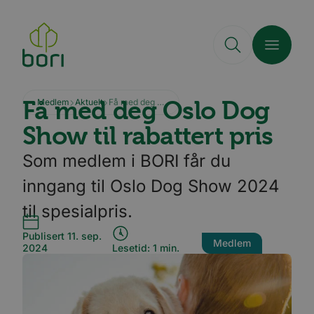
Hopp
til
hovedinnhold
Få med deg Oslo Dog
Medlem
Aktuelt
Få med deg Oslo Dog Show til rabattert pris
Show til rabattert pris
Som medlem i BORI får du
inngang til Oslo Dog Show 2024
til spesialpris.
Publisert 11. sep.
Medlem
2024
Lesetid: 1 min.