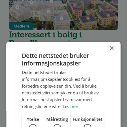
Medlem
Interessert i bolig i
Parsellhaven på
×
Gartnersletta?
Dette nettstedet bruker
informasjonskapsler
Prosjektet vil bestå av 104 varierte leiligheter
Dette nettstedet bruker
fra 26 til 95 kvm og du som er BORI-medlem
informasjonskapsler (cookies) for å
kan nå benytte forkjøpsretten på en av disse!
forbedre opplevelsen din. Ved å bruke
nettstedet vårt samtykker du til bruk av
Les mer
informasjonskapsler i samsvar med
retningslinjene våre.
Les mer
Ytelse
Målretting
Funksjonalitet