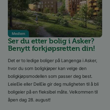
kan ikke brukes til å direkte identifisere en bestemt
besøkende.
Forsørger
Navn
Utløpsdato
Beskrivelse
/
Domene
_ga_SK0CXE3F39
.bori.no
1 år 1
Denne
måned
informasjonskapsele
brukes av Google Ana
Medlem
for å opprettholde
Ser du etter bolig i Asker?
økttilstanden.
Benytt forkjøpsretten din!
_ga
1 år 1
Dette
Google
måned
informasjonskapseln
LLC
er knyttet til Google
.bori.no
Universal Analytics -
Det er to ledige boliger på Langenga i Asker,
en betydelig oppdate
Googles mer brukte
analysetjeneste. De
hvor du som boligkjøper kan velge den
informasjonskapsele
brukes til å skille uni
boligkjøpsmodellen som passer deg best.
brukere ved å tilordn
tilfeldig generert n
LeieEie eller DelEie gir deg muligheten til å bli
som en klientidentifi
Google
Den er inkludert i hv
Privacy Policy
boligeier på en fleksibel måte. Velkommen til
sideforespørsel på et
nettsted og brukes ti
beregne besøkende, 
åpen dag 28. august!
kampanjedata for
nettstedsanalyserap