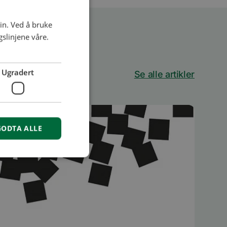
in. Ved å bruke
slinjene våre.
Ugradert
Se alle artikler
GODTA ALLE
isse