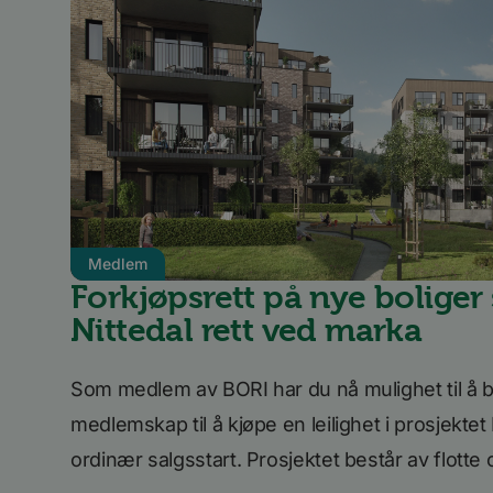
UserMatchHistory
li_sugr
VISITOR_INFO1_LIV
li_gc
Medlem
Forkjøpsrett på nye boliger s
YSC
Nittedal rett ved marka
AnalyticsSyncHisto
Som medlem av BORI har du nå mulighet til å b
medlemskap til å kjøpe en leilighet i prosjektet 
_fbp
ordinær salgsstart. Prosjektet består av flotte 
bcookie