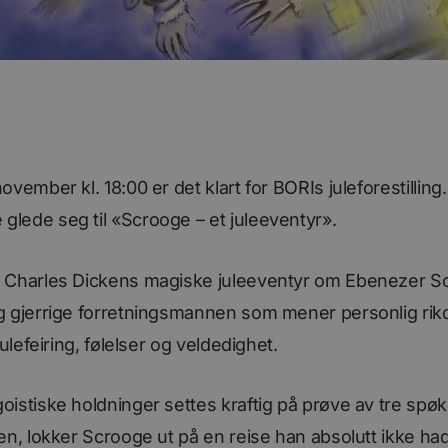
vember kl. 18:00 er det klart for BORIs juleforestilling.
lede seg til «Scrooge – et juleeventyr».
 Charles Dickens magiske juleeventyr om Ebenezer S
g gjerrige forretningsmannen som mener personlig ri
julefeiring, følelser og veldedighet.
istiske holdninger settes kraftig på prøve av tre spø
en, lokker Scrooge ut på en reise han absolutt ikke had