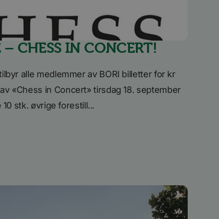
r å opprettholde
rsal Analytics - som
tjeneste. Denne
 – CHESS IN CONCERT!
tilordne et tilfeldig
rt i hver
kende, økt- og
tilbyr alle medlemmer av BORI billetter for kr
n av «Chess in Concert» tirsdag 18. september
 10 stk. øvrige forestill...
Beskrivelse
teplanlegger som
 at
dIn, for å spore
teplanlegger som
 at
 som sørger for at
u-dokumenter som er
s av Quantserve for