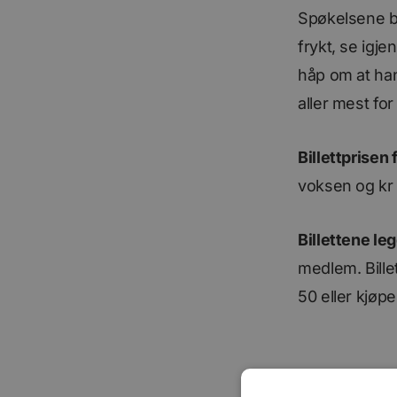
Spøkelsene br
frykt, se igje
håp om at han
aller mest fo
Billettprisen 
voksen og kr 
Billettene leg
medlem. Bille
50 eller kjø