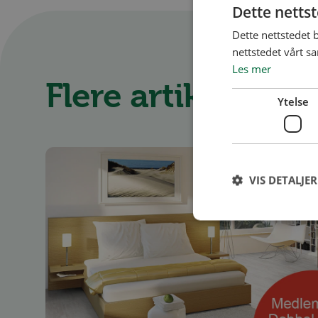
Dette netts
Dette nettstedet 
nettstedet vårt s
Les mer
Flere artikler
Ytelse
VIS DETALJER
Ytelsescookies brukes
informasjonskapslene 
Navn