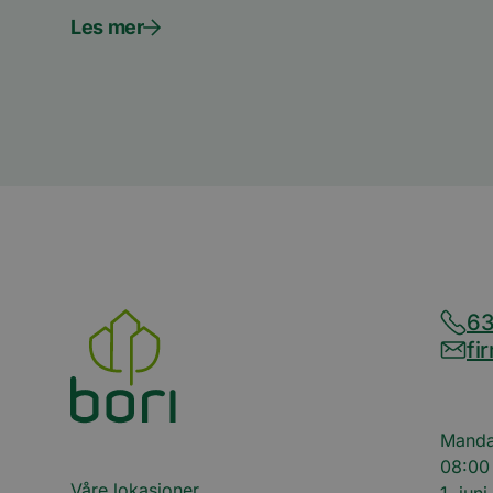
Les mer
63
fi
Manda
08:00 
Våre lokasjoner
1. juni