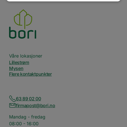
Ytelse
Målretting
Funksjonalitet
Ugradert
Ytelsescookies brukes til å se hvordan besøkende
bruker nettstedet, f.eks. analytiske
informasjonskapsler. Disse informasjonskapslene
kan ikke brukes til å direkte identifisere en bestemt
besøkende.
Våre lokasjoner
Forsørger
Navn
Utløpsdato
Beskrivelse
Lillestrøm
/
Domene
Mysen
_ga_SK0CXE3F39
.bori.no
1 år 1
Denne
Flere kontaktpunkter
måned
informasjonskapsele
brukes av Google Ana
for å opprettholde
økttilstanden.
_ga
1 år 1
Dette
Google
63 89 02 00
måned
informasjonskapseln
LLC
er knyttet til Google
.bori.no
firmapost@bori.no
Universal Analytics -
en betydelig oppdate
Googles mer brukte
Mandag - fredag
analysetjeneste. De
informasjonskapsele
08:00 - 16:00
brukes til å skille uni