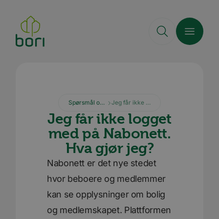
Hopp
til
hovedinnhold
Spørsmål og svar
Jeg får ikke logget med på Nabonett. Hva gjør jeg?
Jeg får ikke logget
med på Nabonett.
Hva gjør jeg?
Nabonett er det nye stedet
hvor beboere og medlemmer
kan se opplysninger om bolig
og medlemskapet. Plattformen