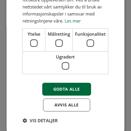
nettstedet vårt samtykker du til bruk av
passord og trykk
informasjonskapsler i samsvar med
«fortsette»
retningslinjene våre.
Les mer
Bekreft at du er deg
Ytelse
Målretting
Funksjonalitet
gjennom BankID
Nå er din bruker registrert
Ugradert
og du skal ha fått tilgang til
din medlemsinformasjon
(foreløpig kun
medlemsbevis).
GODTA ALLE
AVVIS ALLE
VIS DETALJER