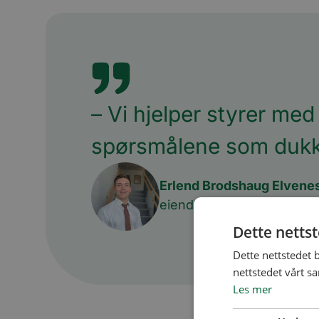
– Vi hjelper styrer med 
spørsmålene som dukke
Erlend Brodshaug Elvene
eiendomsforvalter i BORI
Dette netts
Dette nettstedet 
nettstedet vårt s
Les mer