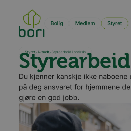
Hopp
til
hovedinnhold
Bolig
Medlem
Styret
Styrearbeid 
Styret
Aktuelt
Styrearbeid i praksis
Du kjenner kanskje ikke naboene d
på deg ansvaret for hjemmene dere
gjøre en god jobb.