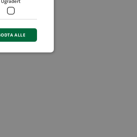
Ugradert
GODTA ALLE
isse
r å opprettholde
rsal Analytics - som
tjeneste. Denne
tilordne et tilfeldig
rt i hver
kende, økt- og