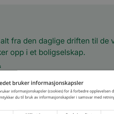
alt fra den daglige driften til de
r opp i et boligselskap.
s
 BBL
tedet bruker informasjonskapsler
bruker informasjonskapsler (cookies) for å forbedre opplevelsen d
amtykker du til bruk av informasjonskapsler i samsvar med retning