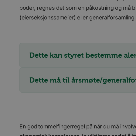
boder, regnes det som en påkostning og må 
(eierseksjonssameier) eller generalforsamling (
For
Navn
Navn
Do
Navn
__stripe_sid
m
Str
.ww
bscookie
_consentr_permiss
__stripe_mid
Str
Dette kan styret bestemme ale
.ww
lidc
Dette må til årsmøte/generalfo
iutk
mc
UserMatchHistory
En god tommelfingerregel på når du må invol
li_sugr