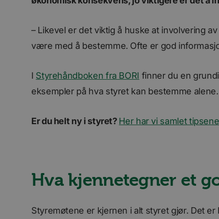
økonomisk konsekvens, jo viktigere er det å i
VISITOR_INFO1_LIV
– Likevel er det viktig å huske at involvering av
li_gc
være med å bestemme. Ofte er god informasjon
YSC
I
Styrehåndboken fra BORI
finner du en grun
eksempler på hva styret kan bestemme alene.
AnalyticsSyncHisto
Er du helt ny i styret?
Her har vi samlet tipsene
_fbp
bcookie
Hva kjennetegner et g
Styremøtene er kjernen i alt styret gjør. Det er