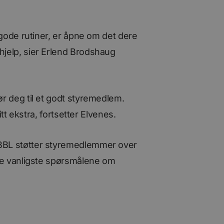
r gode rutiner, er åpne om det dere
hjelp, sier Erlend Brodshaug
ør deg til et godt styremedlem.
itt ekstra, fortsetter Elvenes.
 BBL støtter styremedlemmer over
 de vanligste spørsmålene om