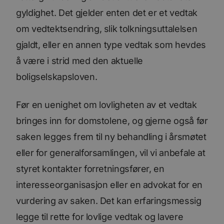
nettste
gyldighet. Det gjelder enten det er et vedtak
UserMatchHistory
1 måned
Denne
LinkedIn
inform
Corporation
om vedtektsendring, slik tolkningsuttalelsen
brukes 
.linkedin.com
besøke
gjaldt, eller en annen type vedtak som hevdes
releva
kan pr
å være i strid med den aktuelle
basert
besøke
prefera
boligselskapsloven.
li_sugr
3 måneder
LinkedIn
.linkedin.com
Før en uenighet om lovligheten av et vedtak
VISITOR_INFO1_LIVE
5 måneder
Denne
Google LLC
4 uker
inform
.youtube.com
bringes inn for domstolene, og gjerne også før
er satt
å holde
saken legges frem til ny behandling i årsmøtet
brukerp
Youtub
eller for generalforsamlingen, vil vi anbefale at
innebyg
den ka
om bes
styret kontakter forretningsfører, en
nettst
nye ell
interesseorganisasjon eller en advokat for en
versjo
Youtub
vurdering av saken. Det kan erfaringsmessig
grenses
legge til rette for lovlige vedtak og lavere
li_gc
5 måneder
Brukes 
LinkedIn
4 uker
gjesten