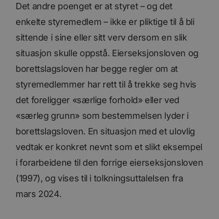
Det andre poenget er at styret – og det
_ga_SK0CXE3F39
.bori.no
1 år 1
Denne
måned
informasjonskapsele
enkelte styremedlem – ikke er pliktige til å bli
brukes av Google Ana
for å opprettholde
økttilstanden.
sittende i sine eller sitt verv dersom en slik
_ga
1 år 1
Dette
Google
situasjon skulle oppstå. Eierseksjonsloven og
måned
informasjonskapseln
LLC
er knyttet til Google
.bori.no
borettslagsloven har begge regler om at
Universal Analytics -
en betydelig oppdate
Googles mer brukte
styremedlemmer har rett til å trekke seg hvis
analysetjeneste. De
informasjonskapsele
det foreligger «særlige forhold» eller ved
brukes til å skille uni
brukere ved å tilordn
«særleg grunn» som bestemmelsen lyder i
tilfeldig generert n
som en klientidentifi
Google
borettslagsloven. En situasjon med et ulovlig
Den er inkludert i hv
Privacy Policy
sideforespørsel på et
nettsted og brukes ti
vedtak er konkret nevnt som et slikt eksempel
beregne besøkende, 
kampanjedata for
i forarbeidene til den forrige eierseksjonsloven
nettstedsanalyserap
(1997), og vises til i tolkningsuttalelsen fra
mars 2024.
Forsørger
/
Forsørger
/
Navn
Navn
Utløpsdato
Utløpsdato
Beskrivelse
Beskrivels
Domene
Domene