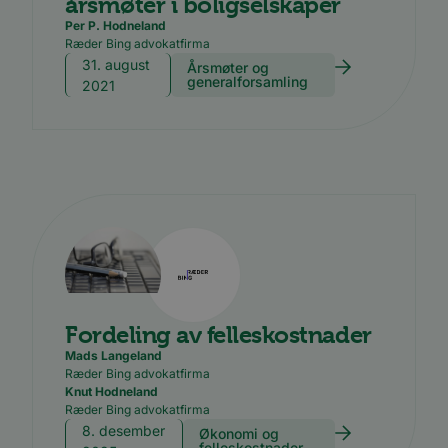
årsmøter i boligselskaper
nettste
medier
Per P. Hodneland
Ræder Bing advokatfirma
31. august
Årsmøter og
generalforsamling
2021
Fordeling av felleskostnader
Mads Langeland
Ræder Bing advokatfirma
Knut Hodneland
Ræder Bing advokatfirma
8. desember
Økonomi og
felleskostnader