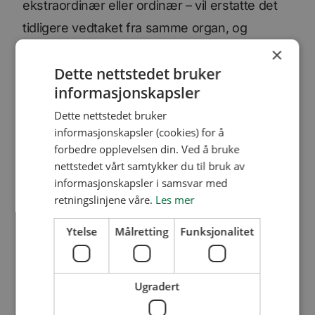
ekstraordinær eller ordinær – vil erstatte det
tidligere vedtaket fra samme organ, og
ulovligheten vil være avsluttet med det.
×
Dette nettstedet bruker
informasjonskapsler
Hva kan – og bør –
Dette nettstedet bruker
styret gjøre hvis
informasjonskapsler (cookies) for å
forbedre opplevelsen din. Ved å bruke
årsmøtet ikke endrer
nettstedet vårt samtykker du til bruk av
mening?
informasjonskapsler i samsvar med
retningslinjene våre.
Les mer
Hvis årsmøtet eller generalforsamlingen
Ytelse
Målretting
Funksjonalitet
fastholder det tidligere vedtaket, som styret
har kommet til at er ulovlig, får man et
Ugradert
spørsmål om hvorvidt styret da plikter å