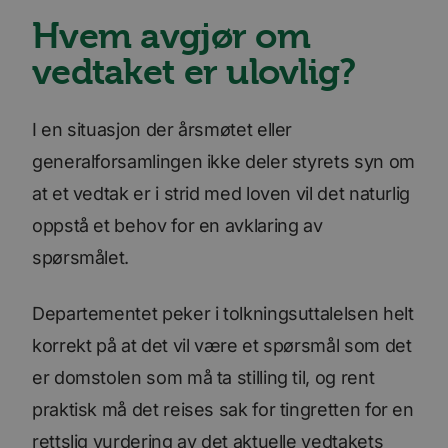
Hvem avgjør om
__stripe_sid
m
30
1 år 1
Denne
Stripe Inc.
Stripe
Forsørger
/
Navn
Utløpsdato
Beskriv
minutter
måned
informasjonskapsele
.www.bori.no
m.stripe.com
Domene
er knyttet til Calendl
vedtaket er ulovlig?
en møteplanlegger
_consentr_permissions
www.bori.no
Sesjon
bscookie
11
Brukt a
LinkedIn
som noen nettsteder
måneder 4
nettver
Corporation
benytter. Denne
uker
LinkedI
.www.linkedin.com
informasjonskapsele
bruken
gjør at
I en situasjon der årsmøtet eller
tjenest
møteplanleggeren
kan fungere på
generalforsamlingen ikke deler styrets syn om
lidc
1 dag
Dette e
Microsoft
nettstedet.
MSN-
Corporation
inform
.linkedin.com
at et vedtak er i strid med loven vil det naturlig
__stripe_mid
1 år
Denne
Stripe Inc.
som sør
informasjonskapsele
.www.bori.no
dette n
oppstå et behov for en avklaring av
er knyttet til Calendl
fungere
en møteplanlegger
som noen nettsteder
spørsmålet.
iutk
5 måneder
Gjenkj
Issuu Inc.
benytter. Denne
4 uker
bruker
.issuu.com
informasjonskapsele
hvilke 
gjør at
dokume
møteplanleggeren
Departementet peker i tolkningsuttalelsen helt
lest.
kan fungere på
nettstedet.
korrekt på at det vil være et spørsmål som det
mc
1 år 1
Denne
Quality Unit LLC
måned
inform
.quantserve.com
leveres
er domstolen som må ta stilling til, og rent
Quants
spore 
praktisk må det reises sak for tingretten for en
inform
hvorda
rettslig vurdering av det aktuelle vedtakets
på nett