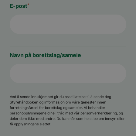
analysetjeneste. De
informasjonskapsele
*
E-post
brukes til å skille uni
brukere ved å tilordn
tilfeldig generert n
som en klientidentifi
Google
Den er inkludert i hv
Privacy Policy
sideforespørsel på et
nettsted og brukes ti
beregne besøkende, 
kampanjedata for
nettstedsanalyserap
Navn på borettslag/sameie
Forsørger
/
Forsørger
/
Navn
Navn
Utløpsdato
Utløpsdato
Beskrivelse
Beskrivels
Domene
Domene
__stripe_sid
m
30
1 år 1
Denne
Stripe Inc.
Stripe
Forsørger
/
Navn
Utløpsdato
Beskriv
minutter
måned
informasjonskapsele
.www.bori.no
m.stripe.com
Domene
Ved å sende inn skjemaet gir du oss tillatelse til å sende deg
er knyttet til Calendl
en møteplanlegger
_consentr_permissions
www.bori.no
Sesjon
Styrehåndboken og informasjon om våre tjenester innen
bscookie
11
Brukt a
LinkedIn
som noen nettsteder
måneder 4
nettver
forretningsførsel for borettslag og sameier. Vi behandler
Corporation
benytter. Denne
uker
LinkedI
.www.linkedin.com
personopplysningene dine i tråd med vår
personvernerklæring
, og
informasjonskapsele
bruken
gjør at
deler dem ikke med andre. Du kan når som helst be om innsyn eller
tjenest
møteplanleggeren
få opplysningene slettet.
kan fungere på
lidc
1 dag
Dette e
Microsoft
nettstedet.
MSN-
Corporation