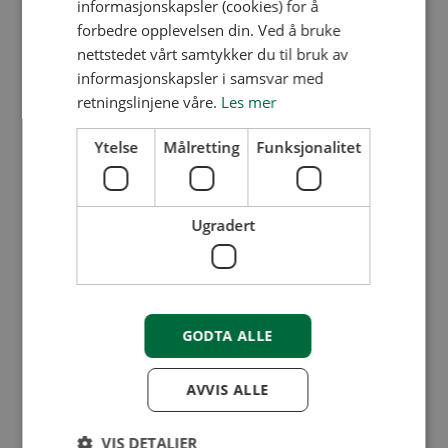
informasjonskapsler (cookies) for å
Styrehåndboken:
forbedre opplevelsen din. Ved å bruke
nettstedet vårt samtykker du til bruk av
informasjonskapsler i samsvar med
Styrets ansvar og mandat
retningslinjene våre.
Les mer
Råd for effektive styremøter, årsmøter og
Ytelse
Målretting
Funksjonalitet
generalforsamlinger
Tips for å ha kontroll på økonomien
Ugradert
Grunnleggende regnskapsforståelse
Planlegging og gjennomføring av
vedlikehold og rehabilitering
GODTA ALLE
Gode HMS-rutiner
AVVIS ALLE
God beboerkommunikasjon
Håndtering av klager
VIS DETALJER