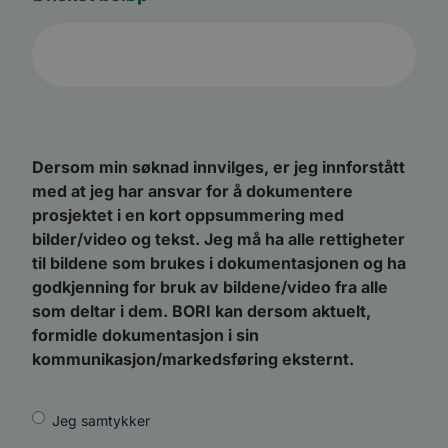
li_sugr
3 måneder
LinkedIn
.linkedin.com
VISITOR_INFO1_LIVE
5 måneder
Denne
Google LLC
4 uker
inform
.youtube.com
er satt
å holde
brukerp
Youtub
innebyg
den ka
om bes
Dersom min søknad innvilges, er jeg innforstått
nettst
nye ell
med at jeg har ansvar for å dokumentere
versjo
prosjektet i en kort oppsummering med
Youtub
grenses
bilder/video og tekst. Jeg må ha alle rettigheter
li_gc
5 måneder
Brukes 
LinkedIn
til bildene som brukes i dokumentasjonen og ha
4 uker
gjesten
Corporation
bruk a
godkjenning for bruk av bildene/video fra alle
.linkedin.com
inform
som deltar i dem. BORI kan dersom aktuelt,
til ikk
formål
formidle dokumentasjon i sin
YSC
Sesjon
Denne
Google LLC
kommunikasjon/markedsføring eksternt.
inform
.youtube.com
er satt
å spore
inneby
Jeg samtykker
*
AnalyticsSyncHistory
1 måned
Brukes 
LinkedIn