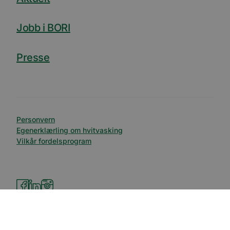
Jobb i BORI
Presse
Personvern
Egenerklærling om hvitvasking
Vilkår fordelsprogram