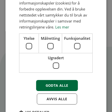
gjennomført
informasjonskapsler (cookies) for å
forbedre opplevelsen din. Ved å bruke
Produkter/utstyr som allerede er
nettstedet vårt samtykker du til bruk av
innkjøpt
informasjonskapsler i samsvar med
retningslinjene våre.
Les mer
Ytelse
Målretting
Funksjonalitet
Ugradert
Søknadsskjema
GODTA ALLE
*
Navn på
lag/forening/organisasjon/boligselskap
AVVIS ALLE