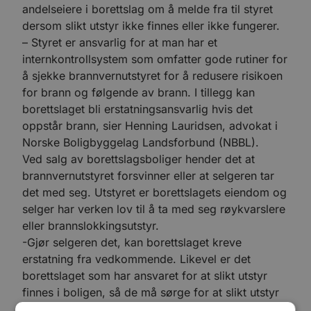
andelseiere i borettslag om å melde fra til styret
dersom slikt utstyr ikke finnes eller ikke fungerer.
– Styret er ansvarlig for at man har et
internkontrollsystem som omfatter gode rutiner for
å sjekke brannvernutstyret for å redusere risikoen
for brann og følgende av brann. I tillegg kan
borettslaget bli erstatningsansvarlig hvis det
oppstår brann, sier Henning Lauridsen, advokat i
Norske Boligbyggelag Landsforbund (NBBL).
Ved salg av borettslagsboliger hender det at
brannvernutstyret forsvinner eller at selgeren tar
det med seg. Utstyret er borettslagets eiendom og
selger har verken lov til å ta med seg røykvarslere
eller brannslokkingsutstyr.
-Gjør selgeren det, kan borettslaget kreve
erstatning fra vedkommende. Likevel er det
borettslaget som har ansvaret for at slikt utstyr
finnes i boligen, så de må sørge for at slikt utstyr
blir skaffet til den nye eieren, understreker NBBL-