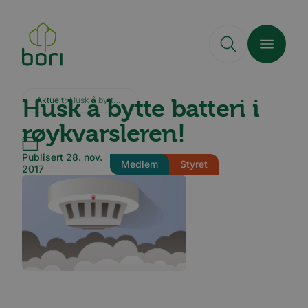
Hopp
til
hovedinnhold
Husk å bytte batteri i
Aktuelt
Husk å bytte batteri i røykvarsleren!
røykvarsleren!
Publisert 28. nov.
Medlem
Styret
2017