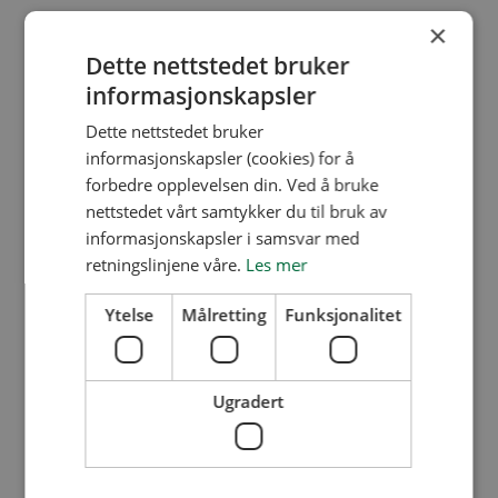
dokumentert kvalitetssystem.
×
Dette nettstedet bruker
informasjonskapsler
storkundefordeler
Dette nettstedet bruker
informasjonskapsler (cookies) for å
Når mange mennesker bor tett på hverandre,
forbedre opplevelsen din. Ved å bruke
nettstedet vårt samtykker du til bruk av
som en ofte gjør i et boligselskap, vil det fra tid
informasjonskapsler i samsvar med
til annen oppstå konflikter som styret må ta
retningslinjene våre.
Les mer
tak i og løse. Din forretningsfører bør kjenne
Ytelse
Målretting
Funksjonalitet
lovverket og kunne bistå styret med generell
juridisk bistand. Det er også et gode om din
forretningsfører har knyttet til seg
Ugradert
samarbeidspartnere og derigjennom kan tilby
ditt boligselskap fordelaktige tilbud knyttet til