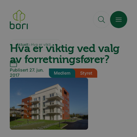
Hopp
til
hovedinnhold
Hva er viktig ved valg
Aktuelt
Hva er viktig ved valg av forretningsfører?
av forretningsfører?
Publisert 27. jun.
Medlem
Styret
2017