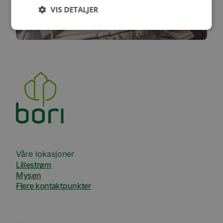
VIS DETALJER
Ytelse
Målretting
Funksjonalitet
Ugradert
Ytelsescookies brukes til å se hvordan besøkende
bruker nettstedet, f.eks. analytiske
informasjonskapsler. Disse informasjonskapslene
kan ikke brukes til å direkte identifisere en bestemt
besøkende.
Forsørger
Navn
Utløpsdato
Beskrivelse
/
Domene
_ga_SK0CXE3F39
.bori.no
1 år 1
Denne
Våre lokasjoner
måned
informasjonskapsele
Lillestrøm
brukes av Google Ana
for å opprettholde
Mysen
økttilstanden.
Flere kontaktpunkter
_ga
1 år 1
Dette
Google
måned
informasjonskapseln
LLC
er knyttet til Google
.bori.no
Universal Analytics -
en betydelig oppdate