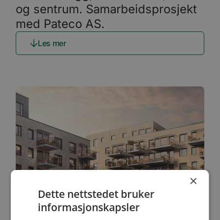
og sentrum. Samarbeidsprosjekt
med Pateco AS.
Les mer
×
Dette nettstedet bruker
informasjonskapsler