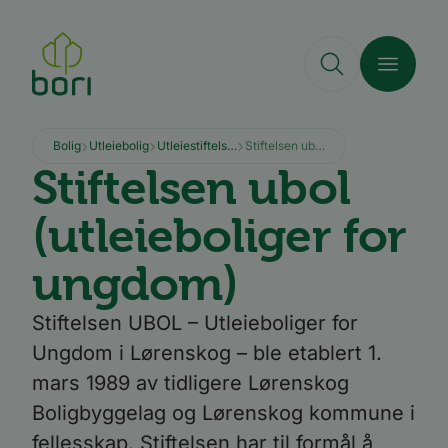
Hopp
til
hovedinnhold
Bolig
Utleiebolig
Utleiestiftelser
Stiftelsen ubol (utleieboliger for ungdom)
Stiftelsen ubol
(utleieboliger for
ungdom)
Stiftelsen UBOL – Utleieboliger for
Ungdom i Lørenskog – ble etablert 1.
mars 1989 av tidligere Lørenskog
Boligbyggelag og Lørenskog kommune i
fellesskap. Stiftelsen har til formål å