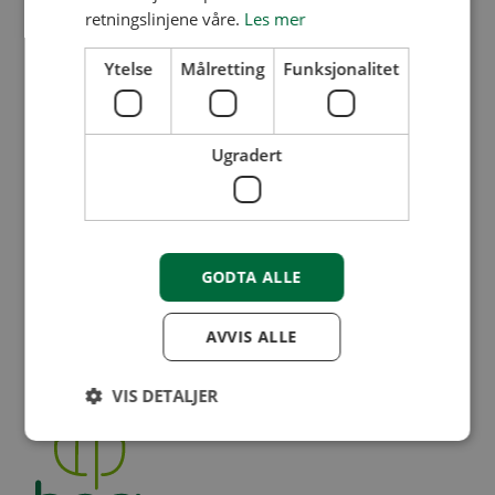
retningslinjene våre.
Les mer
Oppsigelse
Ytelse
Målretting
Funksjonalitet
Oppsigelse-av-leieforhold.pdf
22.94 KB
Ugradert
Ta kontakt med BORI Utleiemegler
vedrørende leilighetene;
GODTA ALLE
telefon
63 81 41 00
, e-
post
boriutleiemegler.no
AVVIS ALLE
VIS DETALJER
Ytelse
Målretting
Funksjonalitet