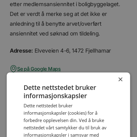
etter medlemsansiennitet i boligbyggelaget.
Det er verdt å merke seg at det ikke er
anledning til å benytte arvet/overført
ansiennitet ved søknad om tildeling.
Adresse:
Elveveien 4-6, 1472 Fjellhamar
Se på Google Maps
×
Dette nettstedet bruker
informasjonskapsler
Dokumenter
Dette nettstedet bruker
Tegninger
informasjonskapsler (cookies) for å
forbedre opplevelsen din. Ved å bruke
UBOL_tegninger.pdf
nettstedet vårt samtykker du til bruk av
428.1 KB
informasjonskapsler i samsvar med