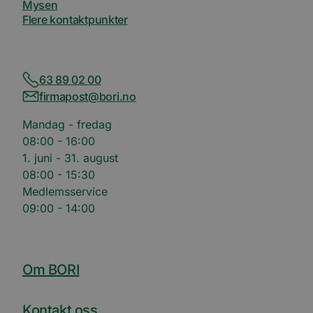
Mysen
sannti
tredje
Flere kontaktpunkter
bcookie
11
Dette e
Microsoft
måneder 4
MSN-pa
Corporation
uker
inform
.linkedin.com
for del
innhol
63 89 02 00
nettste
medier
firmapost@bori.no
Mandag - fredag
08:00 - 16:00
1. juni - 31. august
08:00 - 15:30
Medlemsservice
09:00 - 14:00
Om BORI
Kontakt oss