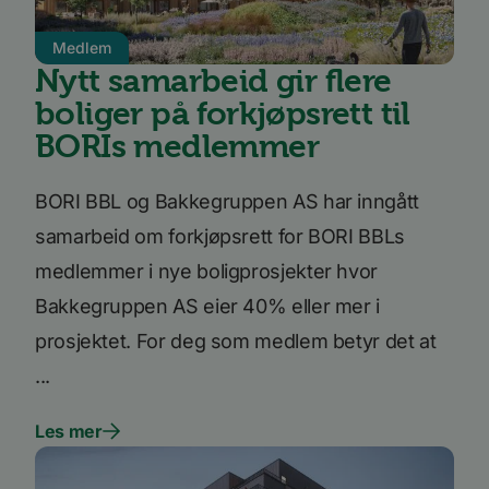
bruker nettstedet, f.eks. analytiske
informasjonskapsler. Disse informasjonskapslene
kan ikke brukes til å direkte identifisere en bestemt
Medlem
besøkende.
Nytt samarbeid gir flere
Forsørger
boliger på forkjøpsrett til
Navn
Utløpsdato
Beskrivelse
/
Domene
BORIs medlemmer
_ga_SK0CXE3F39
.bori.no
1 år 1
Denne
måned
informasjonskapsele
brukes av Google Ana
for å opprettholde
BORI BBL og Bakkegruppen AS har inngått
økttilstanden.
samarbeid om forkjøpsrett for BORI BBLs
_ga
1 år 1
Dette
Google
måned
informasjonskapseln
LLC
er knyttet til Google
medlemmer i nye boligprosjekter hvor
.bori.no
Universal Analytics -
en betydelig oppdate
Bakkegruppen AS eier 40% eller mer i
Googles mer brukte
analysetjeneste. De
prosjektet. For deg som medlem betyr det at
informasjonskapsele
brukes til å skille uni
...
brukere ved å tilordn
tilfeldig generert n
som en klientidentifi
Google
Den er inkludert i hv
Les mer
Privacy Policy
sideforespørsel på et
nettsted og brukes ti
beregne besøkende, 
kampanjedata for