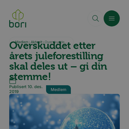
Hopp
til
hovedinnhold
Overskuddet etter
Medlem
Aktuelt
Overskuddet etter årets juleforestilling skal deles ut - gi din stemme!
årets juleforestilling
skal deles ut – gi din
stemme!
Publisert 10. des.
Medlem
2019