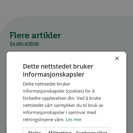
Flere artikler
Se alle artikler
×
Dette nettstedet bruker
informasjonskapsler
Dette nettstedet bruker
informasjonskapsler (cookies) for å
forbedre opplevelsen din. Ved å bruke
nettstedet vårt samtykker du til bruk av
informasjonskapsler i samsvar med
retningslinjene våre.
Les mer
Medlem
Nyhet! Bonus når du
Ytelse
Målretting
Funksjonalitet