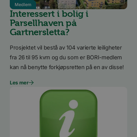
Navn
Utløpsdato
Beskrivelse
/
Domene
Medlem
Interessert i bolig i
_ga_SK0CXE3F39
.bori.no
1 år 1
Denne
måned
informasjonskapsele
Parsellhaven på
brukes av Google Ana
for å opprettholde
økttilstanden.
Gartnersletta?
_ga
1 år 1
Dette
Google
måned
informasjonskapseln
LLC
Prosjektet vil bestå av 104 varierte leiligheter
er knyttet til Google
.bori.no
Universal Analytics -
en betydelig oppdate
fra 26 til 95 kvm og du som er BORI-medlem
Googles mer brukte
analysetjeneste. De
kan nå benytte forkjøpsretten på en av disse!
informasjonskapsele
brukes til å skille uni
brukere ved å tilordn
tilfeldig generert n
Les mer
som en klientidentifi
Google
Den er inkludert i hv
Privacy Policy
sideforespørsel på et
nettsted og brukes ti
beregne besøkende, 
kampanjedata for
nettstedsanalyserap