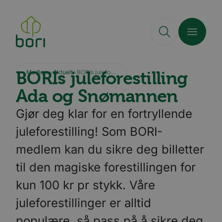
Hopp
til
hovedinnhold
BORIs juleforestilling
Medlem
Aktuelt
BORIs juleforestilling Ada og Snømannen
Ada og Snømannen
Gjør deg klar for en fortryllende
juleforestilling! Som BORI-
medlem kan du sikre deg billetter
til den magiske forestillingen for
kun 100 kr pr stykk. Våre
juleforestillinger er alltid
populære, så pass på å sikre deg