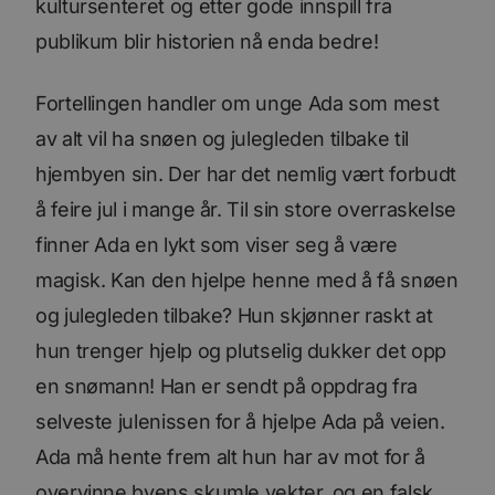
kultursenteret og etter gode innspill fra
publikum blir historien nå enda bedre!
Fortellingen handler om unge Ada som mest
av alt vil ha snøen og julegleden tilbake til
hjembyen sin. Der har det nemlig vært forbudt
å feire jul i mange år. Til sin store overraskelse
finner Ada en lykt som viser seg å være
magisk. Kan den hjelpe henne med å få snøen
og julegleden tilbake? Hun skjønner raskt at
hun trenger hjelp og plutselig dukker det opp
en snømann! Han er sendt på oppdrag fra
selveste julenissen for å hjelpe Ada på veien.
Ada må hente frem alt hun har av mot for å
overvinne byens skumle vekter, og en falsk