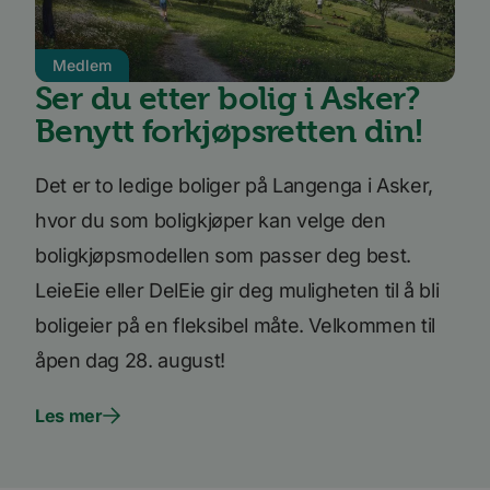
hvorda
på nett
nettste
Medlem
UserMatchHistory
1 måned
Denne
LinkedIn
inform
Corporation
Ser du etter bolig i Asker?
brukes 
.linkedin.com
besøke
Benytt forkjøpsretten din!
releva
kan pr
basert
besøke
Det er to ledige boliger på Langenga i Asker,
prefera
hvor du som boligkjøper kan velge den
li_sugr
3 måneder
LinkedIn
.linkedin.com
boligkjøpsmodellen som passer deg best.
VISITOR_INFO1_LIVE
5 måneder
Denne
Google LLC
4 uker
inform
.youtube.com
LeieEie eller DelEie gir deg muligheten til å bli
er satt
å holde
boligeier på en fleksibel måte. Velkommen til
brukerp
Youtub
åpen dag 28. august!
innebyg
den ka
om bes
nettst
Les mer
nye ell
versjo
Youtub
grenses