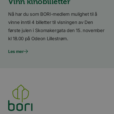
Vinn kinobilletter
Youtub
innebyg
den ka
om bes
Nå har du som BORI-medlem mulighet til å
nettst
nye ell
vinne inntil 4 billetter til visningen av Den
versjo
Youtub
grenses
første julen i Skomakergata den 15. november
li_gc
5 måneder
Brukes 
LinkedIn
kl 18.00 på Odeon Lillestrøm.
4 uker
gjesten
Corporation
bruk a
.linkedin.com
inform
Les mer
til ikk
formål
YSC
Sesjon
Denne
Google LLC
inform
.youtube.com
er satt
å spore
inneby
AnalyticsSyncHistory
1 måned
Brukes 
LinkedIn
inform
Corporation
tidspun
.linkedin.com
synkro
lms_ana
for bru
angitt
_fbp
3 måneder
Brukt 
Meta Platform