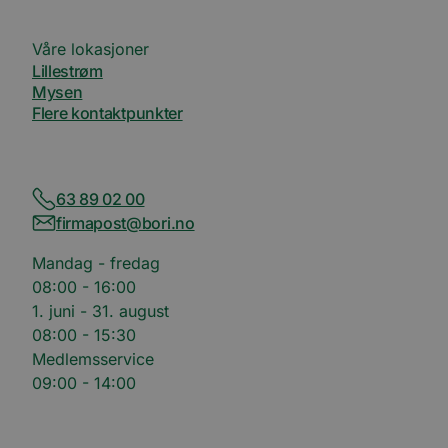
å lever
Inc.
reklam
.bori.no
som fo
Våre lokasjoner
sannti
tredje
Lillestrøm
Mysen
bcookie
11
Dette e
Microsoft
måneder 4
MSN-pa
Corporation
Flere kontaktpunkter
uker
inform
.linkedin.com
for del
innhol
nettste
medier
63 89 02 00
firmapost@bori.no
Mandag - fredag
08:00 - 16:00
1. juni - 31. august
08:00 - 15:30
Medlemsservice
09:00 - 14:00