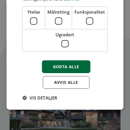
Ytelse
Målretting
Funksjonalitet
Uteområde i Brånåslunden
Ugradert
Flere artikler
Se alle artikler
GODTA ALLE
AVVIS ALLE
VIS DETALJER
Ytelse
Målretting
Funksjonalitet
Ugradert