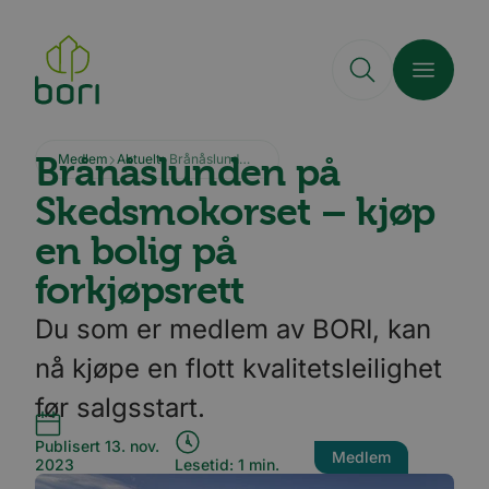
Hopp
til
hovedinnhold
Brånåslunden på
Medlem
Aktuelt
Brånåslunden på Skedsmokorset – kjøp en bolig på forkjøpsrett
Skedsmokorset – kjøp
en bolig på
forkjøpsrett
Du som er medlem av BORI, kan
nå kjøpe en flott kvalitetsleilighet
før salgsstart.
Publisert 13. nov.
Medlem
2023
Lesetid: 1 min.