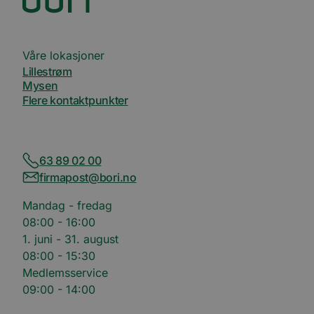
.issuu.com
informasjonskapsele
hvilke 
gjør at
dokume
møteplanleggeren
lest.
kan fungere på
nettstedet.
mc
1 år 1
Denne
Quality Unit LLC
Våre lokasjoner
måned
inform
.quantserve.com
leveres
Lillestrøm
Quants
Mysen
spore 
inform
Flere kontaktpunkter
hvorda
på nett
nettste
UserMatchHistory
1 måned
Denne
LinkedIn
inform
63 89 02 00
Corporation
brukes 
.linkedin.com
firmapost@bori.no
besøke
releva
kan pr
Mandag - fredag
basert
besøke
08:00 - 16:00
prefera
1. juni - 31. august
li_sugr
3 måneder
LinkedIn
08:00 - 15:30
.linkedin.com
Medlemsservice
VISITOR_INFO1_LIVE
5 måneder
Denne
Google LLC
4 uker
inform
09:00 - 14:00
.youtube.com
er satt
å holde