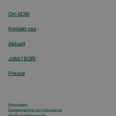
brukerp
Youtub
innebyg
den ka
Om BORI
om bes
nettst
nye ell
versjo
Kontakt oss
Youtub
grenses
li_gc
5 måneder
Brukes 
LinkedIn
Aktuelt
4 uker
gjesten
Corporation
bruk a
.linkedin.com
inform
til ikk
Jobb i BORI
formål
YSC
Sesjon
Denne
Google LLC
inform
.youtube.com
Presse
er satt
å spore
inneby
AnalyticsSyncHistory
1 måned
Brukes 
LinkedIn
inform
Corporation
tidspun
.linkedin.com
synkro
lms_ana
Personvern
for bru
Egenerklærling om hvitvasking
angitt
Vilkår fordelsprogram