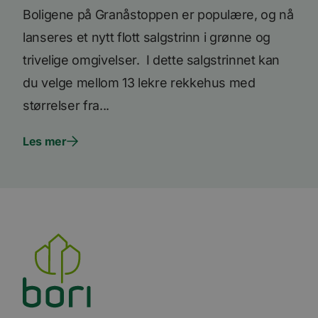
Youtub
innebyg
Boligene på Granåstoppen er populære, og nå
den ka
om bes
lanseres et nytt flott salgstrinn i grønne og
nettst
nye ell
trivelige omgivelser. I dette salgstrinnet kan
versjo
Youtub
du velge mellom 13 lekre rekkehus med
grenses
li_gc
5 måneder
Brukes 
LinkedIn
størrelser fra...
4 uker
gjesten
Corporation
bruk a
.linkedin.com
inform
Les mer
til ikk
formål
YSC
Sesjon
Denne
Google LLC
inform
.youtube.com
er satt
å spore
inneby
AnalyticsSyncHistory
1 måned
Brukes 
LinkedIn
inform
Corporation
tidspun
.linkedin.com
synkro
lms_ana
for bru
angitt
_fbp
3 måneder
Brukt 
Meta Platform