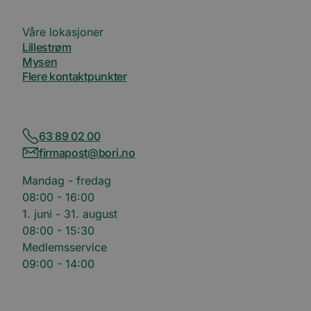
å lever
Inc.
reklam
.bori.no
som fo
Våre lokasjoner
sannti
tredje
Lillestrøm
Mysen
bcookie
11
Dette e
Microsoft
måneder 4
MSN-pa
Corporation
Flere kontaktpunkter
uker
inform
.linkedin.com
for del
innhol
nettste
medier
63 89 02 00
firmapost@bori.no
Mandag - fredag
08:00 - 16:00
1. juni - 31. august
08:00 - 15:30
Medlemsservice
09:00 - 14:00