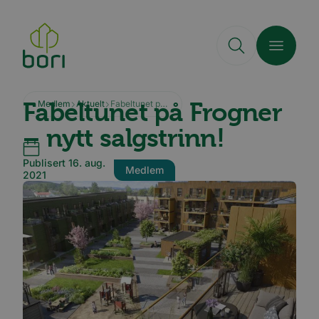
Hopp
til
hovedinnhold
Fabeltunet på Frogner
Medlem
Aktuelt
Fabeltunet på Frogner – nytt salgstrinn!
– nytt salgstrinn!
Publisert 16. aug.
Medlem
2021