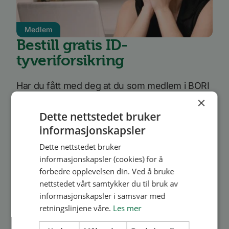
Medlem
Bestill gratis ID-
tyveriforsikring
Har du fått med deg at du som medlem i BORI
×
får gratis ID-tyveriforsikring? Identitets-tyveri
Dette nettstedet bruker
og svindel blir stadig mer vanlig og
informasjonskapsler
utspekulert. I verste fall kan det føre til at du
Dette nettstedet bruker
blir holdt an...
informasjonskapsler (cookies) for å
forbedre opplevelsen din. Ved å bruke
Les mer
nettstedet vårt samtykker du til bruk av
informasjonskapsler i samsvar med
retningslinjene våre.
Les mer