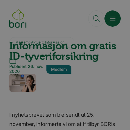
Hopp
til
hovedinnhold
Informasjon om gratis
Medlem
Aktuelt
Informasjon om gratis ID-tyveriforsikring
ID-tyveriforsikring
Publisert 26. nov.
Medlem
2020
I nyhetsbrevet som ble sendt ut 25.
november, informerte vi om at If tilbyr BORIs