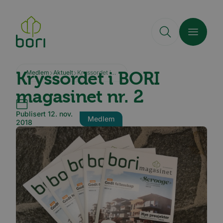
Hopp
til
hovedinnhold
Kryssordet i BORI
Medlem
Aktuelt
Kryssordet i BORI magasinet nr. 2
magasinet nr. 2
Publisert 12. nov.
Medlem
2018