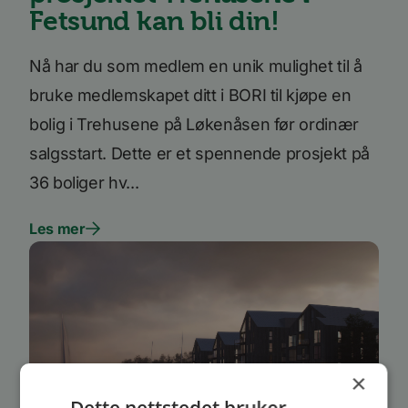
Fetsund kan bli din!
Nå har du som medlem en unik mulighet til å
bruke medlemskapet ditt i BORI til kjøpe en
bolig i Trehusene på Løkenåsen før ordinær
salgsstart. Dette er et spennende prosjekt på
36 boliger hv...
Les mer
×
Dette nettstedet bruker