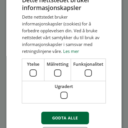
Medlem
informasjonskapsler
Neste salgstrinn på Bruket
Dette nettstedet bruker
Brygge, Gressvik ved
informasjonskapsler (cookies) for å
Fredrikstad, legges snart ut
forbedre opplevelsen din. Ved å bruke
nettstedet vårt samtykker du til bruk av
for salg - bruk
informasjonskapsler i samsvar med
forkjøpsretten din nå!
retningslinjene våre.
Les mer
Det populære prosjektet Bruket Brygge,
Ytelse
Målretting
Funksjonalitet
Gressvik ved Fredrikstad, legger snart ut hus
F, G og H for salg. Du som BORI-medlem har
Ugradert
nå en unik mulighet til å sikre deg en bolig på
forkjøpsrett før o...
Les mer
GODTA ALLE