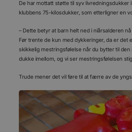
De har mottatt støtte til syv livredningsdukker 
VISITOR_INFO1_LIV
klubbens 75-kilosdukker, som etterligner en 
li_gc
– Dette betyr at barn helt ned i niårsalderen nå 
Før trente de kun med dykkeringer, da er det e
YSC
skikkelig mestringsfølelse når du bytter til de
AnalyticsSyncHisto
dukke imellom, og vi ser mestringsfølelsen stig
_fbp
Trude mener det vil føre til at færre av de yngs
bcookie