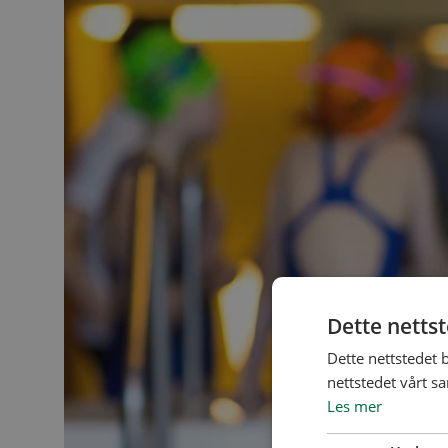
Dette netts
Dette nettstedet 
nettstedet vårt s
Les mer