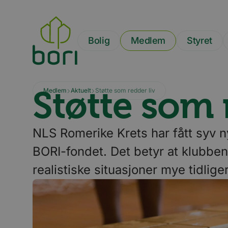
Hopp
til
hovedinnhold
Bolig
Medlem
Styret
Støtte som 
Medlem
Aktuelt
Støtte som redder liv
NLS Romerike Krets har fått syv n
BORI-fondet. Det betyr at klubb
realistiske situasjoner mye tidlige