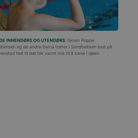
Beskrivelse
teplanlegger som
 at
DE INNENDØRS OG UTENDØRS
: Simen Poppe
dIn, for å spore
stiansen og de andre barna trener i Sandbekken bad på
teplanlegger som
enstad helt til det blir varmt nok til å trene i sjøen.
 at
 som sørger for at
u-dokumenter som er
s av Quantserve for
søkende på
e besøkende slik at
rt på den