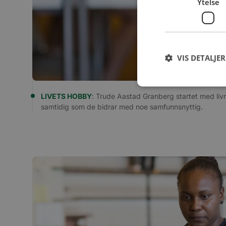
Ytelse
VIS DETALJER
LIVETS HOBBY
: Trude Aastad Granberg startet med livre
samtidig som de bidrar med noe samfunnsnyttig.
Ytelsescookies brukes
informasjonskapslene 
Navn
_ga_SK0CXE3F39
_ga