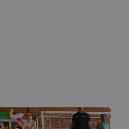
be for å holde
videoer innebygd i
de på nettstedet
ube-grensesnittet.
av
be for å spore
 for synkronisering
itte landene
 reklameprodukter
sannonsører
kapsel for deling av