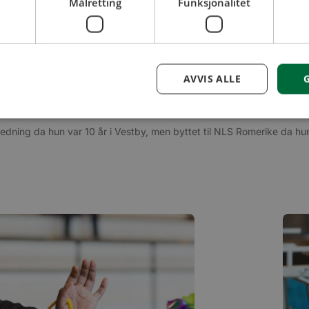
Målretting
Funksjonalitet
AVVIS ALLE
dning da hun var 10 år i Vestby, men byttet til NLS Romerike da hun f
Ytelse
Målretting
Funksjonalitet
Ugradert
 til å se hvordan besøkende bruker nettstedet, f.eks. analytiske informasjonskapsler. D
kan ikke brukes til å direkte identifisere en bestemt besøkende.
Forsørger
Utløpsdato
Beskrivelse
/
Domene
.bori.no
1 år 1
Denne informasjonskapselen brukes av Google Analytics fo
måned
økttilstanden.
1 år 1
Dette informasjonskapselnavnet er knyttet til Google Unive
Google
måned
er en betydelig oppdatering av Googles mer brukte analyse
LLC
informasjonskapselen brukes til å skille unike brukere ved å 
.bori.no
generert nummer som en klientidentifikator. Den er inklude
sideforespørsel på et nettsted og brukes til å beregne besø