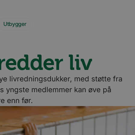
Utbygger
redder liv
ye livredningsdukker, med støtte fra
ens yngste medlemmer kan øve på
re enn før.