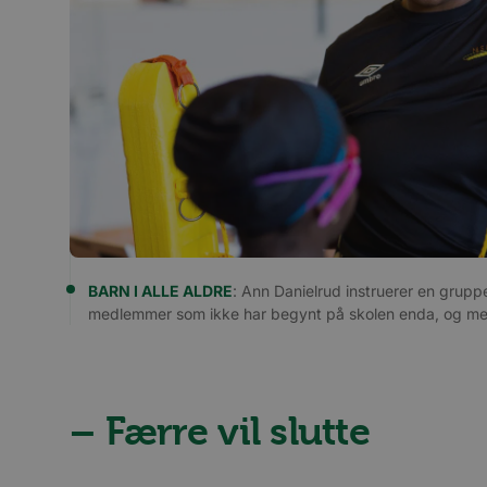
For
Navn
Navn
Do
Navn
__stripe_sid
m
Str
.ww
bscookie
_consentr_permiss
__stripe_mid
Str
.ww
lidc
iutk
BARN I ALLE ALDRE
: Ann Danielrud instruerer en grupp
medlemmer som ikke har begynt på skolen enda, og me
mc
UserMatchHistory
– Færre vil slutte
li_sugr