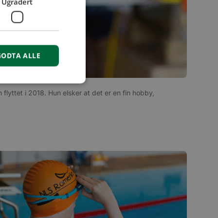
Ugradert
GODTA ALLE
lyttet i 2018. Hun elsker at det er en fin hobby,
isse
r å opprettholde
rsal Analytics - som
tjeneste. Denne
tilordne et tilfeldig
rt i hver
kende, økt- og