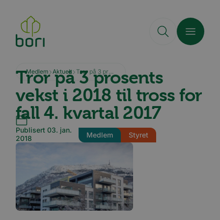
Hopp
til
hovedinnhold
Tror på 3 prosents
Medlem
Aktuelt
Tror på 3 prosents vekst i 2018 til tross for fall 4. kvartal 2017
vekst i 2018 til tross for
fall 4. kvartal 2017
Publisert 03. jan.
Medlem
Styret
2018