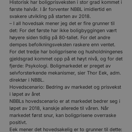
Historisk har boligprisveksten i stor grad kommet i
første halvår. I år forventer NBBL imidlertid en
svakere utvikling på starten av 2018.
– I all hovedsak mener jeg det er fire grunner til
det: For det første har ikke boligbyggingen vært
høyere siden tidlig på 80-tallet. For det andre
dempes befolkningsveksten raskere enn ventet.
For det tredje har boligprisene og husholdningenes
gjeldsgrad kommet opp på et høyt nivå, og for det
fjerde: Psykologi. Boligmarkedet er preget av
selvforsterkende mekanismer, sier Thor Eek, adm.
direktør i NBBL.
Hovedscenario: Bedring av markedet og prisvekst
i løpet av året
NBBLs hovedscenario er at markedet bedrer seg i
løpet av 2018, kanskje allerede til våren. Når
markedet først snur, kan boligprisene overraske
positivt.
Eek mener det hovedsakelig er to grunner til dette: