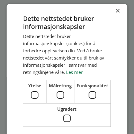
juleforestilling på kr. 31 800. Totalt 640
×
stemm...
Dette nettstedet bruker
informasjonskapsler
Les mer
Dette nettstedet bruker
informasjonskapsler (cookies) for å
forbedre opplevelsen din. Ved å bruke
nettstedet vårt samtykker du til bruk av
informasjonskapsler i samsvar med
retningslinjene våre.
Les mer
Ytelse
Målretting
Funksjonalitet
Medlem
Styret
Overskuddet etter BORIs
Ugradert
juleforestilling skal deles ut
BORIs årlige juleforestilling ble som tidligere år,