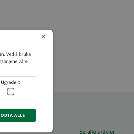
×
in. Ved å bruke
slinjene våre.
Ugradert
GODTA ALLE
Se alle artikler