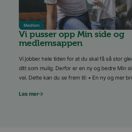
AnalyticsSyncHisto
_fbp
Medlem
Vi pusser opp Min side og
bcookie
medlemsappen
Vi jobber hele tiden for at du skal få så stor 
ditt som mulig. Derfor er en ny og bedre Min
vei. Dette kan du se frem til: • En ny og mer br
Les mer