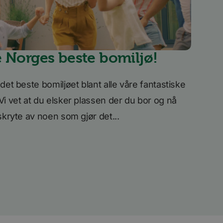
 for synkronisering
itte landene
 reklameprodukter
sannonsører
e Norges beste bomiljø!
kapsel for deling av
det beste bomiljøet blant alle våre fantastiske
Vi vet at du elsker plassen der du bor og nå
skryte av noen som gjør det...