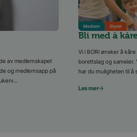
ry
1 måned
Brukes til å lagre informasjon om tidspunktet
LinkedIn
med lms_analytics cookie for brukere i de ang
Corporation
.linkedin.com
3 måneder
Brukt av Facebook for å levere en serie med
Meta Platform
Medlem
Styret
som for eksempel sanntidsbud fra tredjepart
Inc.
.bori.no
Bli med å kår
11
Dette er en Microsoft MSN-parts informasjons
Microsoft
måneder 4
innholdet på nettstedet via sosiale medier.
Corporation
uker
.linkedin.com
Vi i BORI ønsker å kåre 
glede av medlemskapet
borettslag og sameier. 
 side og medlemsapp på
har du muligheten til å 
ukerv...
Les mer