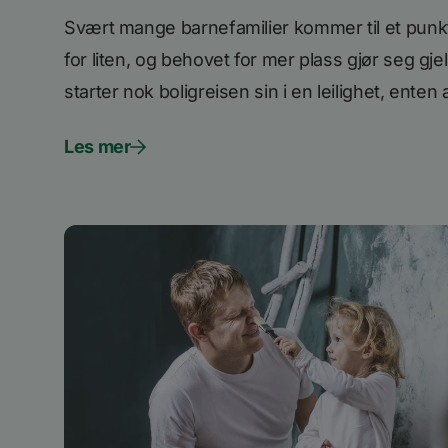
.ww
lidc
Svært mange barnefamilier kommer til et punkt 
for liten, og behovet for mer plass gjør seg gj
iutk
starter nok boligreisen sin i en leilighet, enten a
mc
Les mer
UserMatchHistory
li_sugr
VISITOR_INFO1_LIV
li_gc
YSC