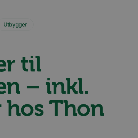
Utbygger
r til
n – inkl.
g hos Thon