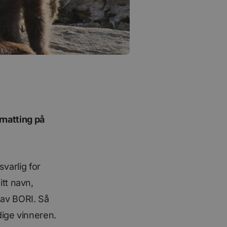
rnatting på
svarlig for
tt navn,
av BORI. Så
dige vinneren.