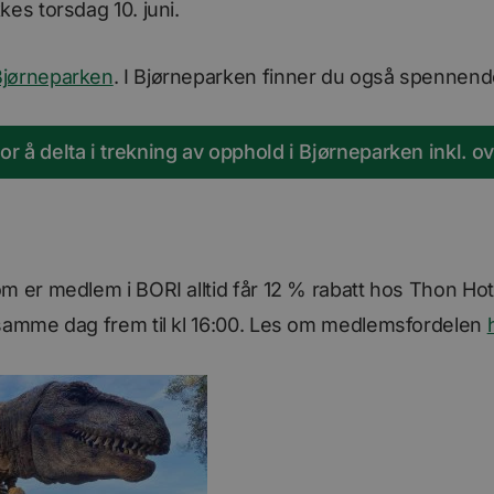
kes torsdag 10. juni.
Bjørneparken
. I Bjørneparken finner du også spennen
for å delta i trekning av opphold i Bjørneparken inkl. o
m er medlem i BORI alltid får 12 % rabatt hos Thon Hote
 samme dag frem til kl 16:00. Les om medlemsfordelen