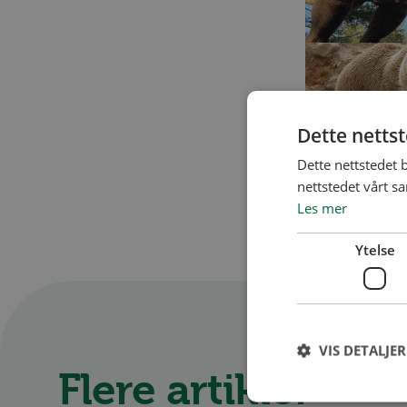
Dette netts
Dette nettstedet 
nettstedet vårt s
Les mer
Ytelse
VIS DETALJER
Flere artikler