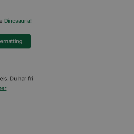
de
Dinosauria!
vernatting
ls. Du har fri
her