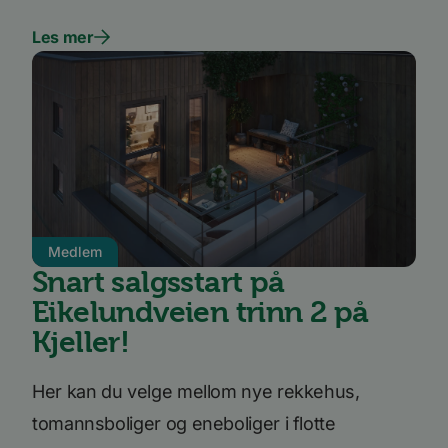
Ytelsescookies brukes til å se hvordan besøkende
bruker nettstedet, f.eks. analytiske
Les mer
informasjonskapsler. Disse informasjonskapslene
kan ikke brukes til å direkte identifisere en bestemt
besøkende.
Forsørger
Navn
Utløpsdato
Beskrivelse
/
Domene
_ga_SK0CXE3F39
.bori.no
1 år 1
Denne
måned
informasjonskapsele
brukes av Google Ana
for å opprettholde
økttilstanden.
_ga
1 år 1
Dette
Google
måned
informasjonskapseln
Medlem
LLC
er knyttet til Google
.bori.no
Snart salgsstart på
Universal Analytics -
en betydelig oppdate
Eikelundveien trinn 2 på
Googles mer brukte
analysetjeneste. De
Kjeller!
informasjonskapsele
brukes til å skille uni
brukere ved å tilordn
tilfeldig generert n
Her kan du velge mellom nye rekkehus,
som en klientidentifi
Google
Den er inkludert i hv
Privacy Policy
sideforespørsel på et
tomannsboliger og eneboliger i flotte
nettsted og brukes ti
beregne besøkende, 