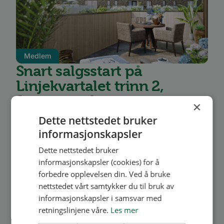
Medlem
Snart salgsstart på
Linjekvartalet trinn 2,
Sørumsand
×
Dette nettstedet bruker
Leilighetene vil få solrike balkonger og
informasjonskapsler
parkeringskjeller med heis til leilighetsplan.
Dette nettstedet bruker
Prosjektet har høy teknisk standard, og alle
informasjonskapsler (cookies) for å
leilighetene får praktiske løsninger, hvitevarer
forbedre opplevelsen din. Ved å bruke
nettstedet vårt samtykker du til bruk av
inkludert, fje...
informasjonskapsler i samsvar med
retningslinjene våre.
Les mer
Les mer