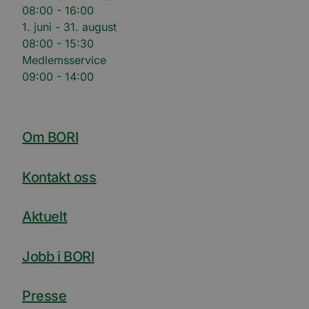
synkro
08:00 - 16:00
lms_ana
1. juni - 31. august
for bru
angitt
08:00 - 15:30
_fbp
3 måneder
Brukt 
Meta Platform
Medlemsservice
å lever
Inc.
09:00 - 14:00
reklam
.bori.no
som fo
sannti
tredje
bcookie
11
Dette e
Microsoft
måneder 4
MSN-pa
Om BORI
Corporation
uker
inform
.linkedin.com
for del
innhol
nettste
Kontakt oss
medier
Aktuelt
Jobb i BORI
Presse