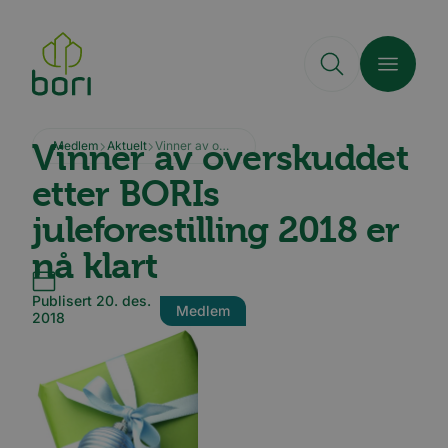
Hopp
til
hovedinnhold
Vinner av overskuddet
Medlem
Aktuelt
Vinner av overskuddet etter BORIs juleforestilling 2018 er nå klart
etter BORIs
juleforestilling 2018 er
nå klart
Publisert 20. des.
Medlem
2018