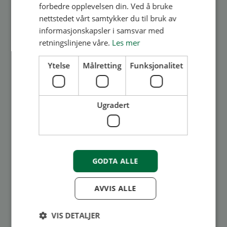
deg, kan borettslaget eller sameiet være
forbedre opplevelsen din. Ved å bruke
nettstedet vårt samtykker du til bruk av
ansvarlig. Eier av en eiendom kan bli ansvarlig
informasjonskapsler i samsvar med
dersom noen faller på isen. I borettslag og
retningslinjene våre.
Les mer
sameier er det styret...
Ytelse
Målretting
Funksjonalitet
Les mer
Ugradert
GODTA ALLE
Medlem
AVVIS ALLE
Hjelp oss med å finne
kandidater - Hvem skal få
VIS DETALJER