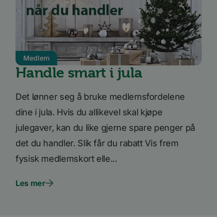
som sør
informasjonskapsele
.www.bori.no
dette n
er knyttet til Calendl
fungere
en møteplanlegger
som noen nettsteder
iutk
5 måneder
Gjenkj
Issuu Inc.
benytter. Denne
4 uker
bruker
.issuu.com
informasjonskapsele
hvilke 
gjør at
dokume
møteplanleggeren
lest.
Medlem
kan fungere på
nettstedet.
Handle smart i jula
mc
1 år 1
Denne
Quality Unit LLC
måned
inform
.quantserve.com
leveres
Quants
Det lønner seg å bruke medlemsfordelene
spore 
inform
hvorda
dine i jula. Hvis du allikevel skal kjøpe
på nett
nettste
julegaver, kan du like gjerne spare penger på
UserMatchHistory
1 måned
Denne
LinkedIn
det du handler. Slik får du rabatt Vis frem
inform
Corporation
brukes 
.linkedin.com
fysisk medlemskort elle...
besøke
releva
kan pr
basert
Les mer
besøke
prefera
li_sugr
3 måneder
LinkedIn
.linkedin.com