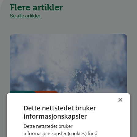
Flere artikler
Se alle artikler
Medlem
Styret
×
Hvem har ansvaret når
Dette nettstedet bruker
noen faller på isen?
informasjonskapsler
Dette nettstedet bruker
Faller du på isen utenfor blokka og skader
informasjonskapsler (cookies) for å