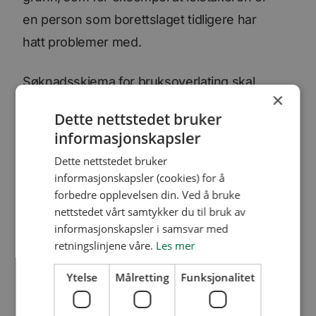
en person som borettslaget tidligere har
hatt problemer med.
Søknadsskjema for bruksoverlating skal
×
sendes til BORI, enten på e-
Dette nettstedet bruker
post:
firmapost@bori.no
eller pr. post:
informasjonskapsler
BORI, Postboks 323, 2001 Lillestrøm.
Dette nettstedet bruker
informasjonskapsler (cookies) for å
Vi gjør oppmerksom på at styret i
forbedre opplevelsen din. Ved å bruke
borettslaget har inntil 30 dager på seg til å
nettstedet vårt samtykker du til bruk av
informasjonskapsler i samsvar med
godkjenne eller avslå søknad om
retningslinjene våre.
Les mer
bruksoverlating. Ved godkjennelse av
Ytelse
Målretting
Funksjonalitet
bruksoverlating vil du bli belastet med et
gebyr på kr 1 600 inkl. mva.