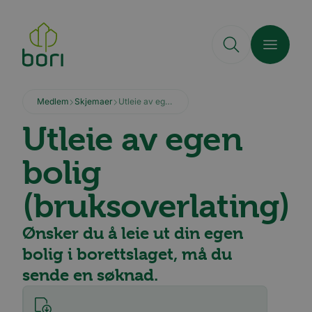
Hopp
til
hovedinnhold
Medlem
Skjemaer
Utleie av egen bolig
Utleie av egen
bolig
(bruksoverlating)
Ønsker du å leie ut din egen
bolig i borettslaget, må du
sende en søknad.