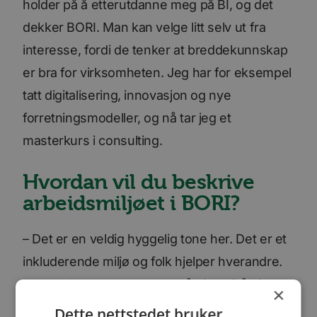
holder på å etterutdanne meg på BI, og det
dekker BORI. Man kan velge litt selv ut fra
interesse, fordi de tenker at breddekunnskap
er bra for virksomheten. Jeg har for eksempel
tatt digitalisering, innovasjon og nye
forretningsmodeller, og nå tar jeg et
masterkurs i consulting.
Hvordan vil du beskrive
arbeidsmiljøet i BORI?
– Det er en veldig hyggelig tone her. Det er et
inkluderende miljø og folk hjelper hverandre.
Jeg opplever at alle har lyst å bidra til å gjøre
×
det stadig bedre. Vi har nettopp flyttet inn i
Dette nettstedet bruker