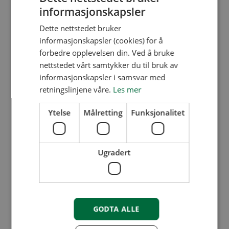
nye, fine lokaler med et stort og luftig
informasjonskapsler
landskap, og det har gjort arbeidsmiljøet enda
Dette nettstedet bruker
informasjonskapsler (cookies) for å
bedre. Vi har også fått veldig bra kantine og
forbedre opplevelsen din. Ved å bruke
det har gjort lunsjene mer sosiale.
nettstedet vårt samtykker du til bruk av
informasjonskapsler i samsvar med
retningslinjene våre.
Les mer
Ytelse
Målretting
Funksjonalitet
Ugradert
GODTA ALLE
Er det noen fordeler og