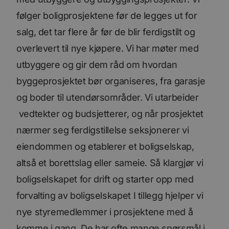
følger boligprosjektene før de legges ut for
salg, det tar flere år før de blir ferdigstilt og
overlevert til nye kjøpere. Vi har møter med
utbyggere og gir dem råd om hvordan
byggeprosjektet bør organiseres, fra garasje
og boder til utendørsområder. Vi utarbeider
vedtekter og budsjetterer, og når prosjektet
nærmer seg ferdigstillelse seksjonerer vi
eiendommen og etablerer et boligselskap,
altså et borettslag eller sameie. Så klargjør vi
boligselskapet for drift og starter opp med
forvalting av boligselskapet I tillegg hjelper vi
nye styremedlemmer i prosjektene med å
komme i gang. De har ofte mange spørsmål i