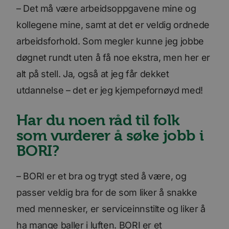
måned
informasjonskapseln
LLC
– Det må være arbeidsoppgavene mine og
er knyttet til Google
.bori.no
Universal Analytics -
kollegene mine, samt at det er veldig ordnede
en betydelig oppdate
Googles mer brukte
analysetjeneste. De
arbeidsforhold. Som megler kunne jeg jobbe
informasjonskapsele
brukes til å skille uni
døgnet rundt uten å få noe ekstra, men her er
brukere ved å tilordn
tilfeldig generert n
alt på stell. Ja, også at jeg får dekket
som en klientidentifi
Google
Den er inkludert i hv
Privacy Policy
sideforespørsel på et
utdannelse – det er jeg kjempefornøyd med!
nettsted og brukes ti
beregne besøkende, 
kampanjedata for
Har du noen råd til folk
nettstedsanalyserap
som vurderer å søke jobb i
BORI?
Forsørger
/
Forsørger
/
Navn
Navn
Utløpsdato
Utløpsdato
Beskrivelse
Beskrivels
Domene
Domene
– BORI er et bra og trygt sted å være, og
__stripe_sid
m
30
1 år 1
Denne
Stripe Inc.
Stripe
Forsørger
/
passer veldig bra for de som liker å snakke
Navn
Utløpsdato
Beskriv
minutter
måned
informasjonskapsele
.www.bori.no
m.stripe.com
Domene
er knyttet til Calendl
med mennesker, er serviceinnstilte og liker å
en møteplanlegger
_consentr_permissions
www.bori.no
Sesjon
bscookie
11
Brukt a
LinkedIn
som noen nettsteder
måneder 4
nettver
Corporation
benytter. Denne
ha mange baller i luften. BORI er et
uker
LinkedI
.www.linkedin.com