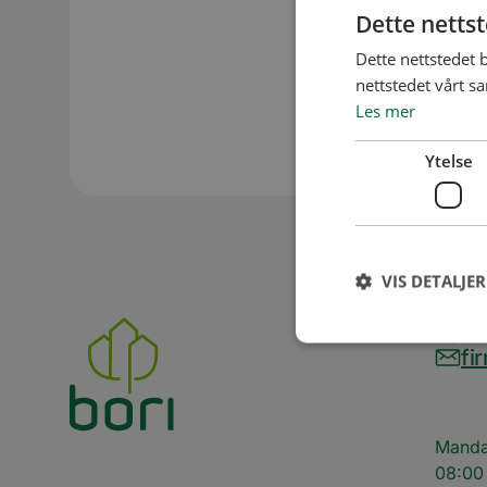
egen fødsels
Dette netts
barnebarnets
Dette nettstedet 
avkortning t
nettstedet vårt s
Les mer
Ytelse
VIS DETALJER
63
fi
Ytelsescookies brukes
Manda
informasjonskapslene 
08:00 
Navn