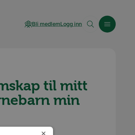
Bli medlem
Logg inn
skap til mitt
arnebarn min
×