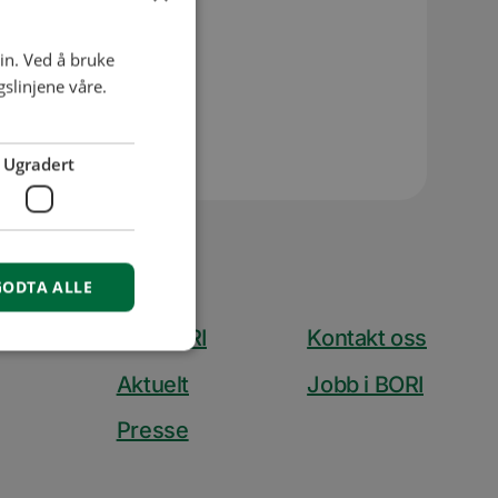
til
in. Ved å bruke
slinjene våre.
Ugradert
GODTA ALLE
Om BORI
Kontakt oss
Aktuelt
Jobb i BORI
Presse
isse