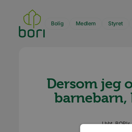
Hopp
til
hovedinnhold
Bolig
Medlem
Styret
Dersom jeg o
barnebarn, 
I hht. BORIs