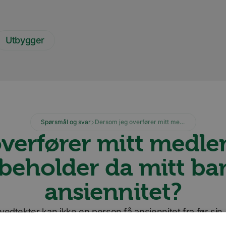
Utbygger
Spørsmål og svar
Dersom jeg overfører mitt medlemskap til mitt barnebarn, beholder da mitt barnebarn min ansiennitet?
verfører mitt medlem
beholder da mitt b
ansiennitet?
 vedtekter kan ikke en person få ansiennitet fra før sin