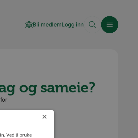
Bli medlem
Logg inn
lag og sameie?
for
×
in. Ved å bruke