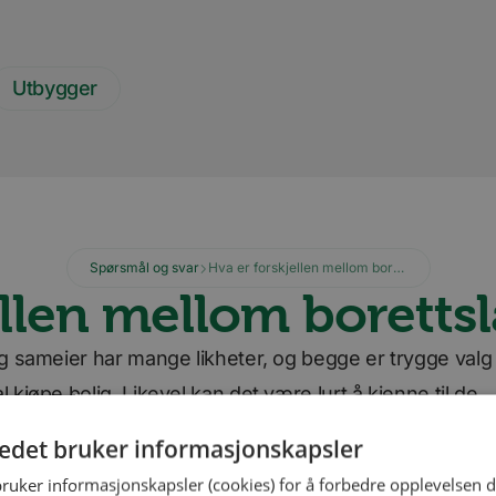
Utbygger
Spørsmål og svar
Hva er forskjellen mellom borettslag og sameie?
ellen mellom boretts
g sameier har mange likheter, og begge er trygge valg 
 kjøpe bolig. Likevel kan det være lurt å kjenne til de
skjellene mellom det å eie i borettslag og i sameie.
tedet bruker informasjonskapsler
bruker informasjonskapsler (cookies) for å forbedre opplevelsen d