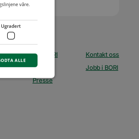
slinjene våre.
Ugradert
Om BORI
Kontakt oss
GODTA ALLE
Aktuelt
Jobb i BORI
Presse
isse
r å opprettholde