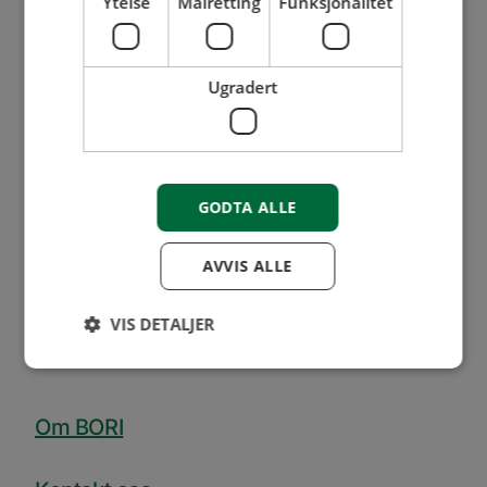
Ytelse
Målretting
Funksjonalitet
Mysen
Flere kontaktpunkter
Ugradert
63 89 02 00
firmapost@bori.no
Mandag - fredag
GODTA ALLE
08:00 - 16:00
1. juni - 31. august
AVVIS ALLE
08:00 - 15:30
Medlemsservice
VIS DETALJER
09:00 - 14:00
Ytelse
Målretting
Funksjonalitet
Om BORI
Ugradert
Ytelsescookies brukes til å se hvordan besøkende