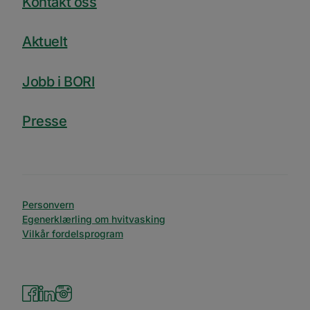
Kontakt oss
bruker nettstedet, f.eks. analytiske
informasjonskapsler. Disse informasjonskapslene
kan ikke brukes til å direkte identifisere en bestemt
Aktuelt
besøkende.
Forsørger
Navn
Utløpsdato
Beskrivelse
/
Domene
Jobb i BORI
_ga_SK0CXE3F39
.bori.no
1 år 1
Denne
måned
informasjonskapsele
brukes av Google Ana
Presse
for å opprettholde
økttilstanden.
_ga
1 år 1
Dette
Google
måned
informasjonskapseln
LLC
er knyttet til Google
.bori.no
Universal Analytics -
en betydelig oppdate
Googles mer brukte
Personvern
analysetjeneste. De
Egenerklærling om hvitvasking
informasjonskapsele
brukes til å skille uni
Vilkår fordelsprogram
brukere ved å tilordn
tilfeldig generert n
som en klientidentifi
Google
Den er inkludert i hv
Privacy Policy
sideforespørsel på et
nettsted og brukes ti
beregne besøkende, 
kampanjedata for