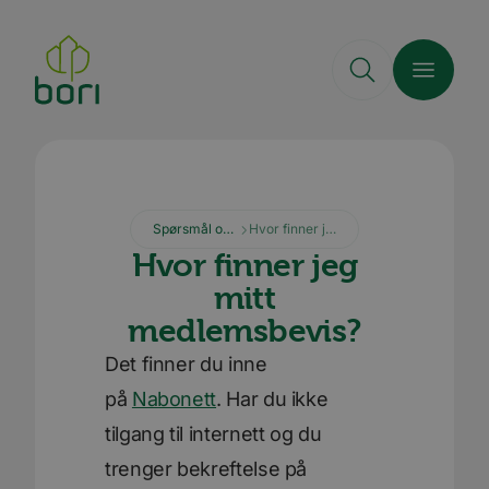
Hopp
til
hovedinnhold
Spørsmål og svar
Hvor finner jeg mitt medlemsbevis?
Hvor finner jeg
mitt
medlemsbevis?
Det finner du inne
på
Nabonett
. Har du ikke
tilgang til internett og du
trenger bekreftelse på