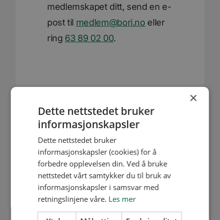
medlemskapet ditt, send en e-
post til
medlem@bori.no
eller
ring
63 89 02 00
.
×
Dette nettstedet bruker
informasjonskapsler
Dette nettstedet bruker
informasjonskapsler (cookies) for å
forbedre opplevelsen din. Ved å bruke
nettstedet vårt samtykker du til bruk av
informasjonskapsler i samsvar med
retningslinjene våre.
Les mer
Våre lokasjoner
Lillestrøm