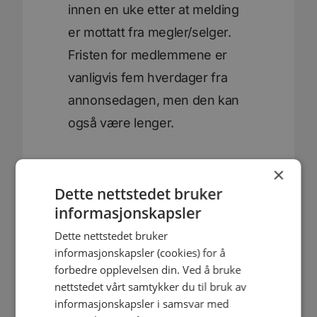
innen en uke etter at melding
er mottatt fra megler/selger.
Fristen for medlemmene er
vanligvis fem hverdager fra
annonsedagen, men den kan
også være lenger.
×
Dette nettstedet bruker
informasjonskapsler
Dette nettstedet bruker
informasjonskapsler (cookies) for å
forbedre opplevelsen din. Ved å bruke
nettstedet vårt samtykker du til bruk av
informasjonskapsler i samsvar med