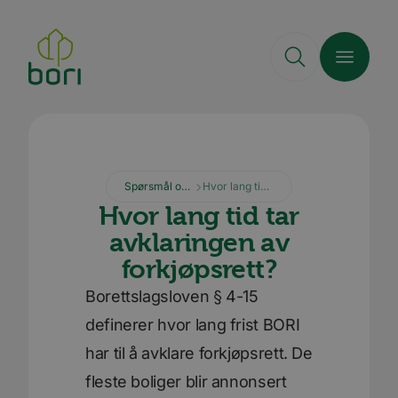
Hopp
til
hovedinnhold
Spørsmål og svar
Hvor lang tid tar avklaringen av forkjøpsrett?
Hvor lang tid tar
avklaringen av
forkjøpsrett?
Borettslagsloven § 4-15
definerer hvor lang frist BORI
har til å avklare forkjøpsrett. De
fleste boliger blir annonsert