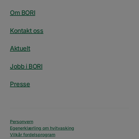
Ugradert
Om BORI
Ytelsescookies brukes til å se hvordan besøkende
bruker nettstedet, f.eks. analytiske
informasjonskapsler. Disse informasjonskapslene
kan ikke brukes til å direkte identifisere en bestemt
Kontakt oss
besøkende.
Forsørger
Navn
Utløpsdato
Beskrivelse
Aktuelt
/
Domene
_ga_SK0CXE3F39
.bori.no
1 år 1
Denne
måned
informasjonskapsele
Jobb i BORI
brukes av Google Ana
for å opprettholde
økttilstanden.
Presse
_ga
1 år 1
Dette
Google
måned
informasjonskapseln
LLC
er knyttet til Google
.bori.no
Universal Analytics -
en betydelig oppdate
Googles mer brukte
analysetjeneste. De
informasjonskapsele
brukes til å skille uni
Personvern
brukere ved å tilordn
tilfeldig generert n
Egenerklærling om hvitvasking
som en klientidentifi
Google
Vilkår fordelsprogram
Den er inkludert i hv
Privacy Policy