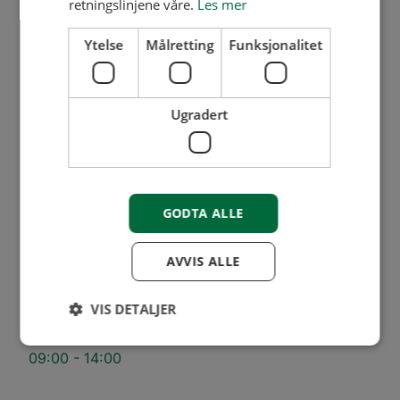
retningslinjene våre.
Les mer
Ytelse
Målretting
Funksjonalitet
Våre lokasjoner
Lillestrøm
Mysen
Ugradert
Flere kontaktpunkter
63 89 02 00
GODTA ALLE
firmapost@bori.no
Mandag - fredag
AVVIS ALLE
08:00 - 16:00
1. juni - 31. august
VIS DETALJER
08:00 - 15:30
Medlemsservice
09:00 - 14:00
Ytelse
Målretting
Funksjonalitet