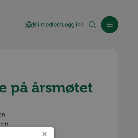
Bli medlem
Logg inn
me på årsmøtet
den
ditt
×
, på