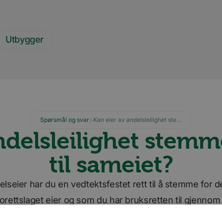
Utbygger
Spørsmål og svar
Kan eier av andelsleilighet stemme på årsmøtet til sameiet?
ndelsleilighet stem
til sameiet?
lseier har du en vedtektsfestet rett til å stemme for 
rettslaget eier og som du har bruksretten til gjennom 
orettslaget. Det vil si at du har én stemme ved årsmøtet