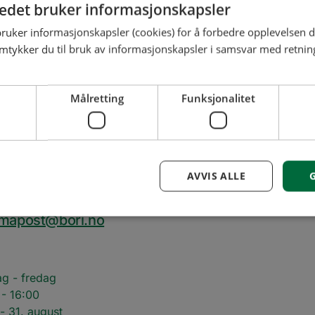
tedet bruker informasjonskapsler
 alle andre seksjonseiere. Du kan også stille til valg i styr
bruker informasjonskapsler (cookies) for å forbedre opplevelsen d
 om du bor i en andelsleilighet.
amtykker du til bruk av informasjonskapsler i samsvar med retning
Målretting
Funksjonalitet
AVVIS ALLE
 89 02 00
rmapost@bori.no
Ytelse
Målretting
Funksjonalitet
Ugradert
 til å se hvordan besøkende bruker nettstedet, f.eks. analytiske informasjonskapsler. D
g - fredag
kan ikke brukes til å direkte identifisere en bestemt besøkende.
- 16:00
Forsørger
Utløpsdato
Beskrivelse
 - 31. august
/
Domene