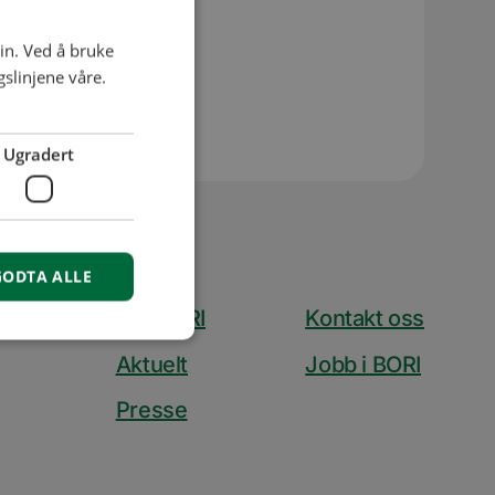
et i
in. Ved å bruke
slinjene våre.
Ugradert
GODTA ALLE
Om BORI
Kontakt oss
Aktuelt
Jobb i BORI
Presse
isse