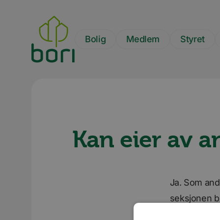
Hopp
til
hovedinnhold
Bolig
Medlem
Styret
Kan eier av a
Ja. Som ande
seksjonen bo
eierskap i b