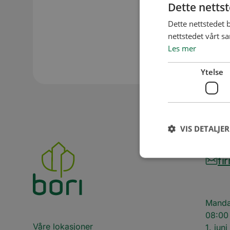
Dette netts
lik linje med
Dette nettstedet 
sameiet selv
nettstedet vårt s
Les mer
Ytelse
VIS DETALJER
63
fi
Ytelsescookies brukes
Manda
informasjonskapslene 
08:00 
Våre lokasjoner
Navn
1. juni