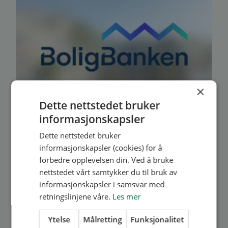
×
Dette nettstedet bruker
informasjonskapsler
Dette nettstedet bruker
informasjonskapsler (cookies) for å
Egen bank for
forbedre opplevelsen din. Ved å bruke
borettslag og sameier
nettstedet vårt samtykker du til bruk av
informasjonskapsler i samsvar med
retningslinjene våre.
Les mer
Trenger dere en oppgradering av fellesarealer
eller ønsker å investere i noe som gir økt
Ytelse
Målretting
Funksjonalitet