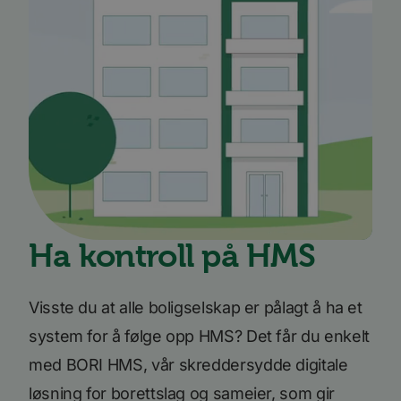
informasjonskapsler. Disse informasjonskapslene
kan ikke brukes til å direkte identifisere en bestemt
besøkende.
Forsørger
Navn
Utløpsdato
Beskrivelse
/
Domene
_ga_SK0CXE3F39
.bori.no
1 år 1
Denne
måned
informasjonskapsele
brukes av Google Ana
for å opprettholde
økttilstanden.
_ga
1 år 1
Dette
Google
måned
informasjonskapseln
LLC
er knyttet til Google
.bori.no
Universal Analytics -
en betydelig oppdate
Googles mer brukte
Ha kontroll på HMS
analysetjeneste. De
informasjonskapsele
brukes til å skille uni
brukere ved å tilordn
Visste du at alle boligselskap er pålagt å ha et
tilfeldig generert n
som en klientidentifi
Google
Den er inkludert i hv
system for å følge opp HMS? Det får du enkelt
Privacy Policy
sideforespørsel på et
nettsted og brukes ti
med BORI HMS, vår skreddersydde digitale
beregne besøkende, 
kampanjedata for
løsning for borettslag og sameier, som gir
nettstedsanalyserap