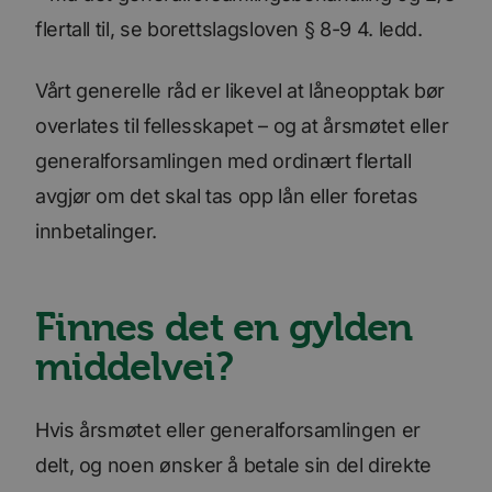
leveres
Quants
flertall til, se borettslagsloven § 8-9 4. ledd.
spore 
inform
hvorda
på nett
Vårt generelle råd er likevel at låneopptak bør
nettste
overlates til fellesskapet – og at årsmøtet eller
UserMatchHistory
1 måned
Denne
LinkedIn
inform
Corporation
generalforsamlingen med ordinært flertall
brukes 
.linkedin.com
besøke
releva
avgjør om det skal tas opp lån eller foretas
kan pr
basert
innbetalinger.
besøke
prefera
li_sugr
3 måneder
LinkedIn
.linkedin.com
Finnes det en gylden
VISITOR_INFO1_LIVE
5 måneder
Denne
Google LLC
4 uker
inform
.youtube.com
middelvei?
er satt
å holde
brukerp
Youtub
innebyg
Hvis årsmøtet eller generalforsamlingen er
den ka
om bes
delt, og noen ønsker å betale sin del direkte
nettst
nye ell