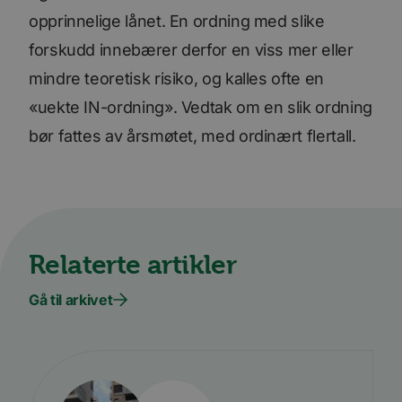
bcookie
11
Dette e
Microsoft
opprinnelige lånet. En ordning med slike
måneder 4
MSN-pa
Corporation
uker
inform
.linkedin.com
forskudd innebærer derfor en viss mer eller
for del
innhol
nettste
mindre teoretisk risiko, og kalles ofte en
medier
«uekte IN-ordning». Vedtak om en slik ordning
bør fattes av årsmøtet, med ordinært flertall.
Relaterte artikler
Gå til arkivet