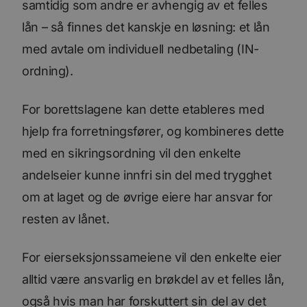
samtidig som andre er avhengig av et felles
versjo
Youtub
lån – så finnes det kanskje en løsning: et lån
grenses
li_gc
5 måneder
Brukes 
LinkedIn
med avtale om individuell nedbetaling (IN-
4 uker
gjesten
Corporation
bruk a
.linkedin.com
ordning).
inform
til ikk
formål
For borettslagene kan dette etableres med
YSC
Sesjon
Denne
Google LLC
inform
.youtube.com
hjelp fra forretningsfører, og kombineres dette
er satt
å spore
med en sikringsordning vil den enkelte
inneby
AnalyticsSyncHistory
1 måned
Brukes 
LinkedIn
andelseier kunne innfri sin del med trygghet
inform
Corporation
tidspun
.linkedin.com
om at laget og de øvrige eiere har ansvar for
synkro
lms_ana
resten av lånet.
for bru
angitt
_fbp
3 måneder
Brukt 
Meta Platform
For eierseksjonssameiene vil den enkelte eier
å lever
Inc.
reklam
.bori.no
alltid være ansvarlig en brøkdel av et felles lån,
som fo
sannti
tredje
også hvis man har forskuttert sin del av det