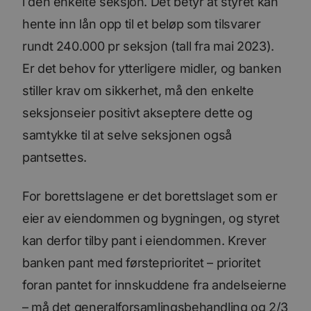
i den enkelte seksjon. Det betyr at styret kan
hente inn lån opp til et beløp som tilsvarer
Forsørger
/
Forsørger
/
rundt 240.000 pr seksjon (tall fra mai 2023).
Navn
Navn
Utløpsdato
Utløpsdato
Beskrivelse
Beskrivels
Domene
Domene
Er det behov for ytterligere midler, og banken
__stripe_sid
m
30
1 år 1
Denne
Stripe Inc.
Stripe
Forsørger
/
Navn
Utløpsdato
Beskriv
minutter
måned
informasjonskapsele
.www.bori.no
m.stripe.com
Domene
stiller krav om sikkerhet, må den enkelte
er knyttet til Calendl
en møteplanlegger
_consentr_permissions
www.bori.no
Sesjon
bscookie
11
Brukt a
LinkedIn
seksjonseier positivt akseptere dette og
som noen nettsteder
måneder 4
nettver
Corporation
benytter. Denne
uker
LinkedI
.www.linkedin.com
informasjonskapsele
samtykke til at selve seksjonen også
bruken
gjør at
tjenest
møteplanleggeren
pantsettes.
kan fungere på
lidc
1 dag
Dette e
Microsoft
nettstedet.
MSN-
Corporation
inform
.linkedin.com
__stripe_mid
1 år
Denne
Stripe Inc.
For borettslagene er det borettslaget som er
som sør
informasjonskapsele
.www.bori.no
dette n
er knyttet til Calendl
fungere
eier av eiendommen og bygningen, og styret
en møteplanlegger
som noen nettsteder
iutk
5 måneder
Gjenkj
Issuu Inc.
kan derfor tilby pant i eiendommen. Krever
benytter. Denne
4 uker
bruker
.issuu.com
informasjonskapsele
hvilke 
gjør at
banken pant med førsteprioritet – prioritet
dokume
møteplanleggeren
lest.
kan fungere på
foran pantet for innskuddene fra andelseierne
nettstedet.
mc
1 år 1
Denne
Quality Unit LLC
måned
inform
.quantserve.com
– må det generalforsamlingsbehandling og 2/3