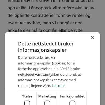
Et alternativ til å kreve inn midler er at det tas
opp et lån. Låneopptak vil medføre økning av
de løpende kostnadene i form av renter og
eventuelt avdrag, men vil unngå at den
enkelte eier må ta opp lån eller benytte
×
oppsparte midler på kort varsel.
Dette nettstedet bruker
informasjonskapsler
Større vedlikeholdsarbeider der det er naturlig
Dette nettstedet bruker
å vurdere lånefinansiering vil normalt gjelde
informasjonskapsler (cookies) for å
tiltak som er ment å ha lang varighet – som
forbedre opplevelsen din. Ved å bruke
eksempel nytt tak som skal vare i nye 30 år.
nettstedet vårt samtykker du til bruk av
informasjonskapsler i samsvar med
Ved et låneopptak vil kostnaden fordeles ut
retningslinjene våre.
Les mer
over det nye takets levetid. Alle som er eiere i
den perioden, vil dermed være med og dele
Ytelse
Målretting
Funksjonalitet
på kostnaden.