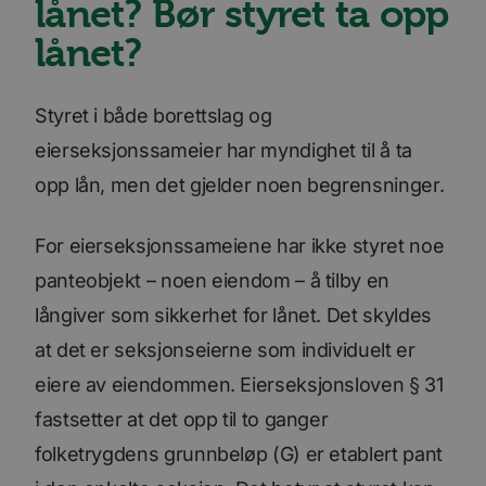
lånet? Bør styret ta opp
kan ikke brukes til å direkte identifisere en bestemt
besøkende.
lånet?
Forsørger
Navn
Utløpsdato
Beskrivelse
/
Domene
_ga_SK0CXE3F39
.bori.no
1 år 1
Denne
Styret i både borettslag og
måned
informasjonskapsele
brukes av Google Ana
eierseksjonssameier har myndighet til å ta
for å opprettholde
økttilstanden.
opp lån, men det gjelder noen begrensninger.
_ga
1 år 1
Dette
Google
måned
informasjonskapseln
LLC
er knyttet til Google
.bori.no
Universal Analytics -
For eierseksjonssameiene har ikke styret noe
en betydelig oppdate
Googles mer brukte
panteobjekt – noen eiendom – å tilby en
analysetjeneste. De
informasjonskapsele
långiver som sikkerhet for lånet. Det skyldes
brukes til å skille uni
brukere ved å tilordn
at det er seksjonseierne som individuelt er
tilfeldig generert n
som en klientidentifi
Google
Den er inkludert i hv
eiere av eiendommen. Eierseksjonsloven § 31
Privacy Policy
sideforespørsel på et
nettsted og brukes ti
fastsetter at det opp til to ganger
beregne besøkende, 
kampanjedata for
folketrygdens grunnbeløp (G) er etablert pant
nettstedsanalyserap