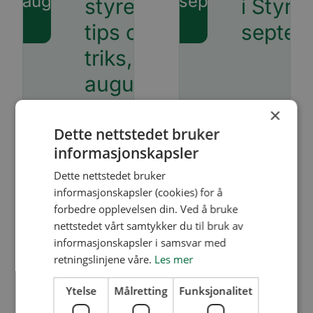
aug
sep
styrearbeid
i Styre
tips og
septem
triks,
august
×
18:00 - 19:00
18:00 - 19:
Dette nettstedet bruker
Digitalt
Digitalt
informasjonskapsler
Dette nettstedet bruker
informasjonskapsler (cookies) for å
forbedre opplevelsen din. Ved å bruke
nettstedet vårt samtykker du til bruk av
informasjonskapsler i samsvar med
retningslinjene våre.
Les mer
23
01
Gratis
Budsje
Ytelse
Målretting
Funksjonalitet
sep
okt
temakveld:
1. okto