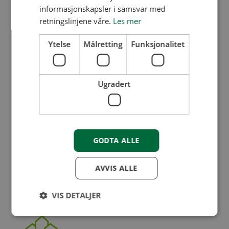
informasjonskapsler i samsvar med
retningslinjene våre.
Les mer
Ytelse
Målretting
Funksjonalitet
Navn på borettslag/sameie
*
Ugradert
GODTA ALLE
AVVIS ALLE
VIS DETALJER