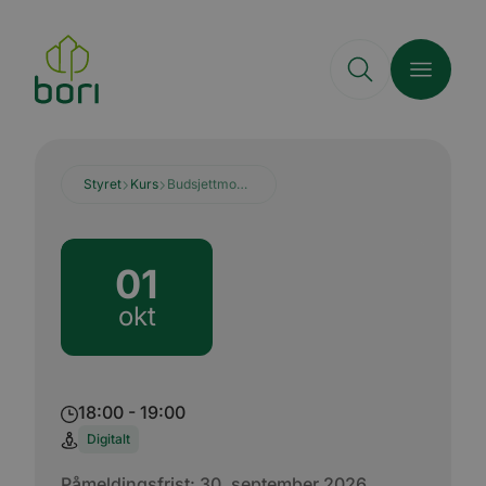
Hopp
til
hovedinnhold
Styret
Kurs
Budsjettmodulen 1. oktober
01
okt
18:00 - 19:00
Digitalt
Påmeldingsfrist:
30. september 2026