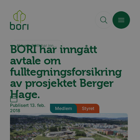
Hopp
til
hovedinnhold
BORI har inngått
Aktuelt
BORI har inngått avtale om fulltegningsforsikring av prosjektet Berger Hage.
avtale om
fulltegningsforsikring
av prosjektet Berger
Hage.
Publisert 13. feb.
Medlem
Styret
2018