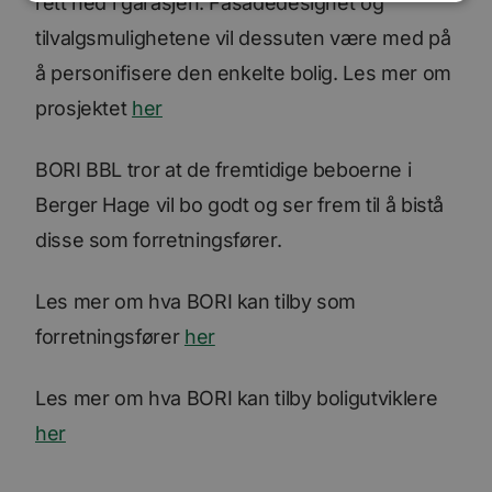
rett ned i garasjen. Fasadedesignet og
tilvalgsmulighetene vil dessuten være med på
Ytelse
Målretting
Funksjonalitet
å personifisere den enkelte bolig. Les mer om
Ugradert
prosjektet
her
Ytelsescookies brukes til å se hvordan besøkende
bruker nettstedet, f.eks. analytiske
informasjonskapsler. Disse informasjonskapslene
BORI BBL tror at de fremtidige beboerne i
kan ikke brukes til å direkte identifisere en bestemt
besøkende.
Berger Hage vil bo godt og ser frem til å bistå
Forsørger
Navn
Utløpsdato
Beskrivelse
disse som forretningsfører.
/
Domene
_ga_SK0CXE3F39
.bori.no
1 år 1
Denne
måned
informasjonskapsele
Les mer om hva BORI kan tilby som
brukes av Google Ana
for å opprettholde
økttilstanden.
forretningsfører
her
_ga
1 år 1
Dette
Google
måned
informasjonskapseln
LLC
er knyttet til Google
Les mer om hva BORI kan tilby boligutviklere
.bori.no
Universal Analytics -
en betydelig oppdate
her
Googles mer brukte
analysetjeneste. De
informasjonskapsele
brukes til å skille uni