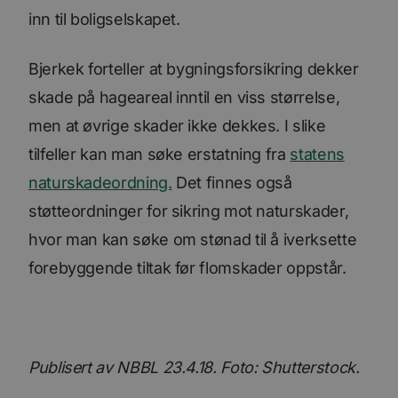
/
Domene
inn til boligselskapet.
_ga_SK0CXE3F39
.bori.no
1 år 1
Denne
måned
informasjonskapsele
brukes av Google Ana
for å opprettholde
Bjerkek forteller at bygningsforsikring dekker
økttilstanden.
skade på hageareal inntil en viss størrelse,
_ga
1 år 1
Dette
Google
måned
informasjonskapseln
LLC
men at øvrige skader ikke dekkes. I slike
er knyttet til Google
.bori.no
Universal Analytics -
tilfeller kan man søke erstatning fra
statens
en betydelig oppdate
Googles mer brukte
analysetjeneste. De
naturskadeordning.
Det finnes også
informasjonskapsele
brukes til å skille uni
støtteordninger for sikring mot naturskader,
brukere ved å tilordn
tilfeldig generert n
hvor man kan søke om stønad til å iverksette
som en klientidentifi
Google
Den er inkludert i hv
Privacy Policy
forebyggende tiltak før flomskader oppstår.
sideforespørsel på et
nettsted og brukes ti
beregne besøkende, 
kampanjedata for
nettstedsanalyserap
Publisert av NBBL 23.4.18. Foto: Shutterstock.
Forsørger
/
Forsørger
/