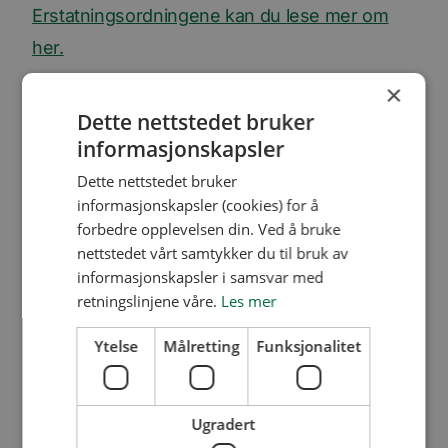
Erstatningsordningene kan du lese mer om
her.
×
Dette nettstedet bruker
Utredning ved
informasjonskapsler
utbygging
Dette nettstedet bruker
informasjonskapsler (cookies) for å
Ved utbygging på flomutsatte områder plikter
forbedre opplevelsen din. Ved å bruke
nettstedet vårt samtykker du til bruk av
kommunen å gjøre en utredning av risikoen
informasjonskapsler i samsvar med
for skade ved flom. Det skal ved utbygging
retningslinjene våre.
Les mer
sørges for at det blir iverksatt tilstrekkelige
Ytelse
Målretting
Funksjonalitet
sikringstiltak. I verste fall blir ikke utbygging
tillatt på området. Har kommunen ikke
overholdt sin plikt om utredning, kan de få
Ugradert