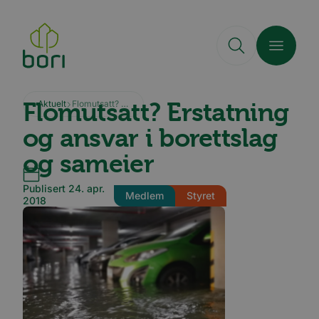
Hopp
til
hovedinnhold
Flomutsatt? Erstatning
Aktuelt
Flomutsatt? Erstatning og ansvar i borettslag og sameier
og ansvar i borettslag
og sameier
Publisert 24. apr.
Medlem
Styret
2018