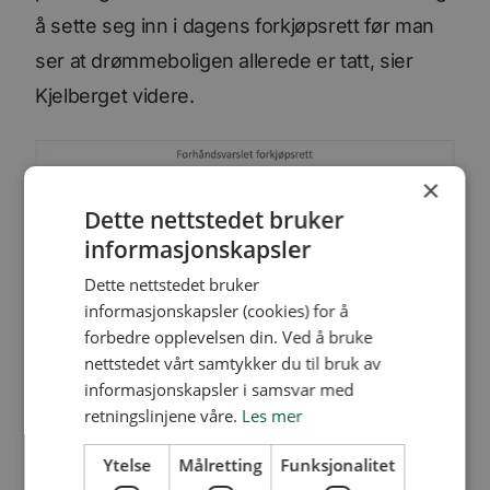
å sette seg inn i dagens forkjøpsrett før man
ser at drømmeboligen allerede er tatt, sier
Kjelberget videre.
×
Dette nettstedet bruker
informasjonskapsler
Dette nettstedet bruker
informasjonskapsler (cookies) for å
forbedre opplevelsen din. Ved å bruke
nettstedet vårt samtykker du til bruk av
informasjonskapsler i samsvar med
retningslinjene våre.
Les mer
Tommy Amundsen har det travelt når vi
Ytelse
Målretting
Funksjonalitet
snakker med ham, for med overtagelse