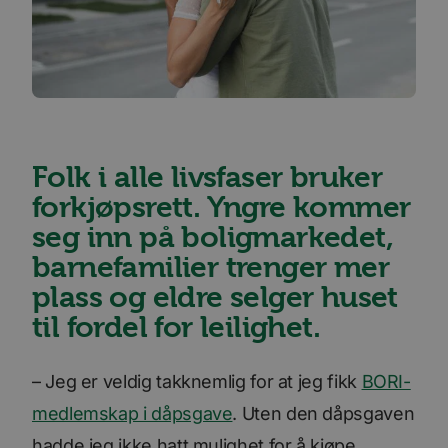
Folk i alle livsfaser bruker
forkjøpsrett. Yngre kommer
seg inn på boligmarkedet,
barnefamilier trenger mer
plass og eldre selger huset
til fordel for leilighet.
– Jeg er veldig takknemlig for at jeg fikk
BORI-
medlemskap i dåpsgave
. Uten den dåpsgaven
hadde jeg ikke hatt mulighet for å kjøpe