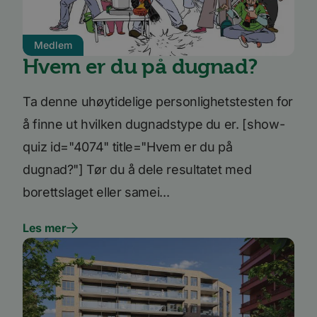
måned
inform
.quantserve.com
leveres
Quants
spore 
inform
Medlem
hvorda
Hvem er du på dugnad?
på nett
nettste
UserMatchHistory
1 måned
Denne
LinkedIn
Ta denne uhøytidelige personlighetstesten for
inform
Corporation
brukes 
.linkedin.com
å finne ut hvilken dugnadstype du er. [show-
besøke
releva
kan pr
quiz id="4074" title="Hvem er du på
basert
besøke
dugnad?"] Tør du å dele resultatet med
prefera
borettslaget eller samei...
li_sugr
3 måneder
LinkedIn
.linkedin.com
VISITOR_INFO1_LIVE
5 måneder
Denne
Google LLC
Les mer
4 uker
inform
.youtube.com
er satt
å holde
brukerp
Youtub
innebyg
den ka
om bes
nettst