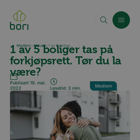
Hopp
til
hovedinnhold
1 av 5 boliger tas på
Medlem
Aktuelt
1 av 5 boliger tas på forkjøpsrett. Tør du la være?
forkjøpsrett. Tør du la
være?
Publisert 19. mai.
Medlem
2022
Lesetid: 3 min.