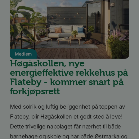
bcookie
11
Dette e
Microsoft
måneder 4
MSN-pa
Corporation
uker
inform
.linkedin.com
for del
innhol
nettste
medier
Medlem
Høgåskollen, nye
energieffektive rekkehus på
Flateby - kommer snart på
forkjøpsrett
Med solrik og luftig beliggenhet på toppen av
Flateby, blir Høgåskollen et godt sted å leve!
Dette trivelige nabolaget får nærhet til både
barnehage og skole og har både Østmarka og