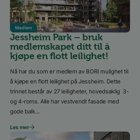
nye ell
versjo
Youtub
grenses
li_gc
5 måneder
Brukes 
LinkedIn
Medlem
4 uker
gjesten
Corporation
bruk a
Jessheim Park – bruk
.linkedin.com
inform
til ikk
medlemskapet ditt til å
formål
kjøpe en flott leilighet!
YSC
Sesjon
Denne
Google LLC
inform
.youtube.com
er satt
å spore
Nå har du som er medlem av BORI mulighet til
inneby
å kjøpe en flott leilighet på Jessheim. Dette
AnalyticsSyncHistory
1 måned
Brukes 
LinkedIn
inform
Corporation
trinnet består av 27 leiligheter, hovedsaklig 3-
tidspun
.linkedin.com
synkro
lms_ana
og 4-roms. Alle har vestvendt fasade med
for bru
angitt
gode balk...
_fbp
3 måneder
Brukt 
Meta Platform
å lever
Inc.
Les mer
reklam
.bori.no
som fo
sannti
tredje