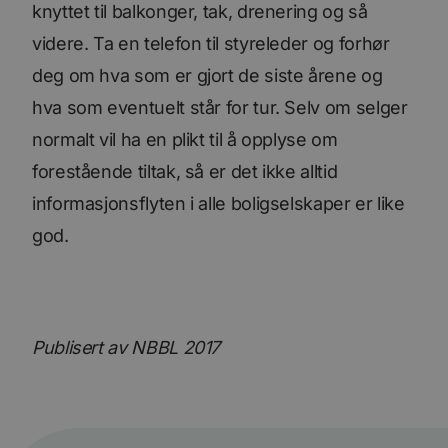
Ytelse
Målretting
Funksjonalitet
knyttet til balkonger, tak, drenering og så
Ugradert
videre. Ta en telefon til styreleder og forhør
deg om hva som er gjort de siste årene og
Ytelsescookies brukes til å se hvordan besøkende
bruker nettstedet, f.eks. analytiske
hva som eventuelt står for tur. Selv om selger
informasjonskapsler. Disse informasjonskapslene
kan ikke brukes til å direkte identifisere en bestemt
normalt vil ha en plikt til å opplyse om
besøkende.
Forsørger
forestående tiltak, så er det ikke alltid
Navn
Utløpsdato
Beskrivelse
/
Domene
informasjonsflyten i alle boligselskaper er like
_ga_SK0CXE3F39
.bori.no
1 år 1
Denne
måned
informasjonskapsele
god.
brukes av Google Ana
for å opprettholde
økttilstanden.
_ga
1 år 1
Dette
Google
måned
informasjonskapseln
LLC
er knyttet til Google
.bori.no
Universal Analytics -
Publisert av NBBL 2017
en betydelig oppdate
Googles mer brukte
analysetjeneste. De
informasjonskapsele
brukes til å skille uni
brukere ved å tilordn
tilfeldig generert n