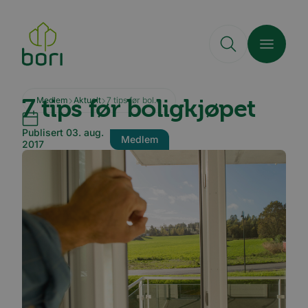
Hopp
til
hovedinnhold
7 tips før boligkjøpet
Medlem
Aktuelt
7 tips før boligkjøpet
Publisert 03. aug.
Medlem
2017