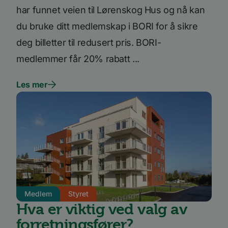
å holde
har funnet veien til Lørenskog Hus og nå kan
brukerp
Youtub
du bruke ditt medlemskap i BORI for å sikre
innebyg
den ka
deg billetter til redusert pris. BORI-
om bes
nettst
nye ell
medlemmer får 20% rabatt ...
versjo
Youtub
grenses
Les mer
li_gc
5 måneder
Brukes 
LinkedIn
4 uker
gjesten
Corporation
bruk a
.linkedin.com
inform
til ikk
formål
YSC
Sesjon
Denne
Google LLC
inform
.youtube.com
er satt
å spore
inneby
AnalyticsSyncHistory
1 måned
Brukes 
LinkedIn
Medlem
Styret
inform
Corporation
tidspun
.linkedin.com
Hva er viktig ved valg av
synkro
lms_ana
forretningsfører?
for bru