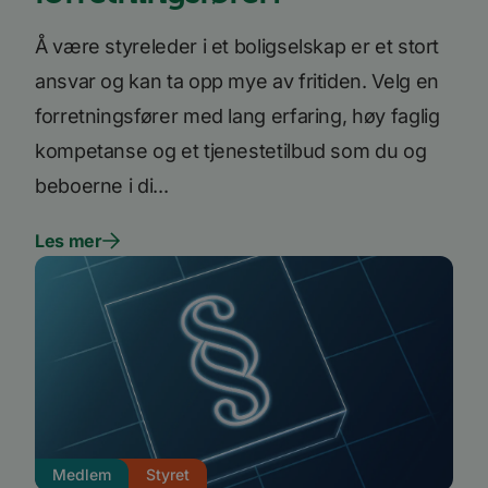
angitt
_fbp
3 måneder
Brukt 
Meta Platform
Å være styreleder i et boligselskap er et stort
å lever
Inc.
reklam
.bori.no
ansvar og kan ta opp mye av fritiden. Velg en
som fo
sannti
tredje
forretningsfører med lang erfaring, høy faglig
bcookie
11
Dette e
Microsoft
kompetanse og et tjenestetilbud som du og
måneder 4
MSN-pa
Corporation
uker
inform
.linkedin.com
beboerne i di...
for del
innhol
nettste
medier
Les mer
Medlem
Styret