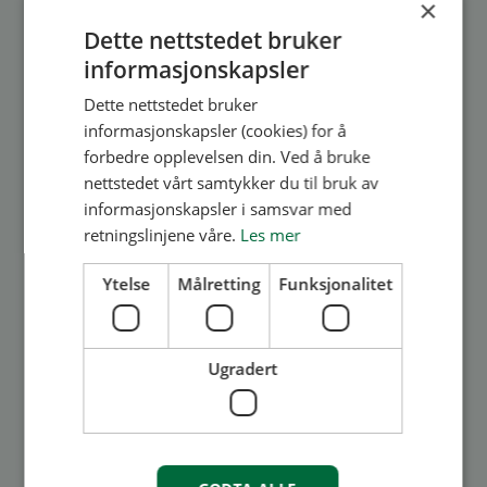
×
Les mer
Dette nettstedet bruker
informasjonskapsler
Dette nettstedet bruker
informasjonskapsler (cookies) for å
forbedre opplevelsen din. Ved å bruke
nettstedet vårt samtykker du til bruk av
informasjonskapsler i samsvar med
retningslinjene våre.
Les mer
Medlem
Ytelse
Målretting
Funksjonalitet
Overskuddet etter årets
juleforestilling skal deles ut
- gi din stemme!
Ugradert
BORIs årlige juleforestilling ble en stor
suksess. En fullsatt sal ga et overskuddet på
kr. 40 400,-. Nå kan du være med å