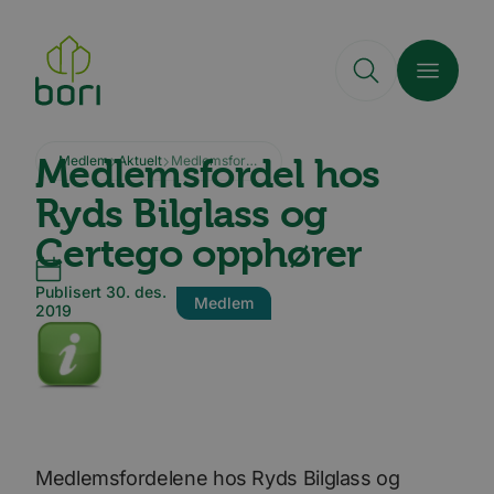
Hopp
til
hovedinnhold
Medlemsfordel hos
Medlem
Aktuelt
Medlemsfordel hos Ryds Bilglass og Certego opphører
Ryds Bilglass og
Certego opphører
Publisert 30. des.
Medlem
2019
Medlemsfordelene hos Ryds Bilglass og