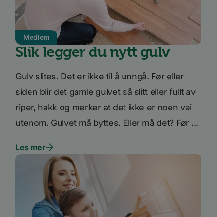
Ytelse
Målretting
Funksjonalitet
Ugradert
Medlem
Ytelsescookies brukes til å se hvordan besøkende
Slik legger du nytt gulv
bruker nettstedet, f.eks. analytiske
informasjonskapsler. Disse informasjonskapslene
kan ikke brukes til å direkte identifisere en bestemt
Gulv slites. Det er ikke til å unngå. Før eller
besøkende.
siden blir det gamle gulvet så slitt eller fullt av
Forsørger
Navn
Utløpsdato
Beskrivelse
/
Domene
riper, hakk og merker at det ikke er noen vei
_ga_SK0CXE3F39
.bori.no
1 år 1
Denne
måned
informasjonskapsele
utenom. Gulvet må byttes. Eller må det? Før ...
brukes av Google Ana
for å opprettholde
økttilstanden.
Les mer
_ga
1 år 1
Dette
Google
måned
informasjonskapseln
LLC
er knyttet til Google
.bori.no
Universal Analytics -
en betydelig oppdate
Googles mer brukte
analysetjeneste. De
informasjonskapsele
brukes til å skille uni
brukere ved å tilordn