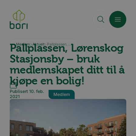
Hopp
til
hovedinnhold
Pallplassen, Lørenskog
Medlem
Aktuelt
Pallplassen, Lørenskog Stasjonsby – bruk medlemskapet ditt til å kjøpe en bolig!
Stasjonsby – bruk
medlemskapet ditt til å
kjøpe en bolig!
Publisert 10. feb.
Medlem
2021