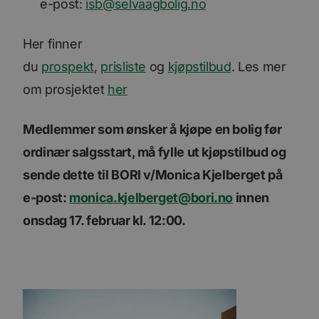
e-post:
isb@selvaagbolig.no
Her finner
du
prospekt
,
prisliste
og
kjøpstilbud
. Les mer
om prosjektet
her
Medlemmer som ønsker å kjøpe en bolig før
ordinær salgsstart, må fylle ut kjøpstilbud og
sende dette til BORI v/Monica Kjelberget på
e-post:
monica.kjelberget@bori.no
innen
onsdag 17. februar kl. 12:00.