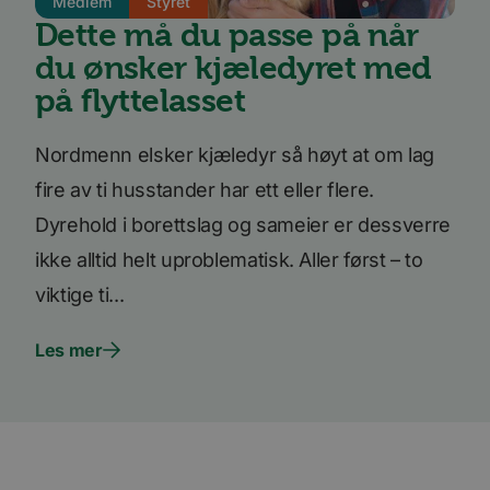
Medlem
Styret
4 uker
inform
.youtube.com
er satt
Dette må du passe på når
å holde
brukerp
du ønsker kjæledyret med
Youtub
innebyg
på flyttelasset
den ka
om bes
nettst
nye ell
Nordmenn elsker kjæledyr så høyt at om lag
versjo
Youtub
fire av ti husstander har ett eller flere.
grenses
Dyrehold i borettslag og sameier er dessverre
li_gc
5 måneder
Brukes 
LinkedIn
4 uker
gjesten
Corporation
bruk a
.linkedin.com
ikke alltid helt uproblematisk. Aller først – to
inform
til ikk
viktige ti...
formål
YSC
Sesjon
Denne
Google LLC
inform
Les mer
.youtube.com
er satt
å spore
inneby
AnalyticsSyncHistory
1 måned
Brukes 
LinkedIn
inform
Corporation
tidspun
.linkedin.com
synkro
lms_ana