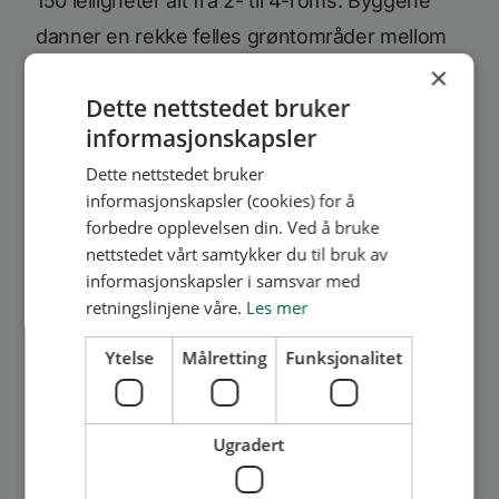
150 leiligheter alt fra 2- til 4-roms. Byggene
danner en rekke felles grøntområder mellom
×
seg, og langs elven vil det bli opparbeidet en
Dette nettstedet bruker
flott promenad...
informasjonskapsler
Les mer
Dette nettstedet bruker
informasjonskapsler (cookies) for å
forbedre opplevelsen din. Ved å bruke
nettstedet vårt samtykker du til bruk av
informasjonskapsler i samsvar med
retningslinjene våre.
Les mer
Ytelse
Målretting
Funksjonalitet
Medlem
Vinn en helaften for to
Ugradert
personer på Byfesten!