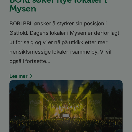
_ga_SK0CXE3F39
.bori.no
1 år 1
Denne
Mysen
måned
informasjonskapsele
brukes av Google Ana
for å opprettholde
økttilstanden.
BORI BBL ønsker å styrker sin posisjon i
_ga
1 år 1
Dette
Google
måned
informasjonskapseln
LLC
Østfold. Dagens lokaler i Mysen er derfor lagt
er knyttet til Google
.bori.no
Universal Analytics -
ut for salg og vi er nå på utkikk etter mer
en betydelig oppdate
Googles mer brukte
hensiktsmessige lokaler i samme by. Vi vil
analysetjeneste. De
informasjonskapsele
brukes til å skille uni
også i fortsette...
brukere ved å tilordn
tilfeldig generert n
som en klientidentifi
Google
Les mer
Den er inkludert i hv
Privacy Policy
sideforespørsel på et
nettsted og brukes ti
beregne besøkende, 
kampanjedata for
nettstedsanalyserap
Forsørger
/
Forsørger
/
Navn
Navn
Utløpsdato
Utløpsdato
Beskrivelse
Beskrivels
Domene
Domene