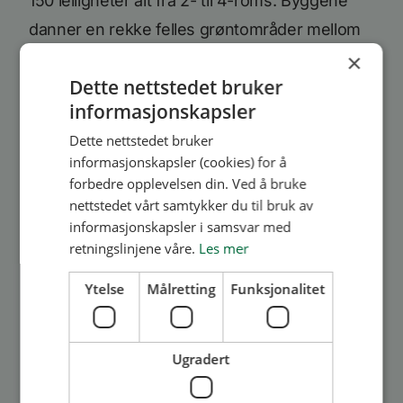
150 leiligheter alt fra 2- til 4-roms. Byggene
danner en rekke felles grøntområder mellom
×
seg, og langs elven vil det bli opparbeidet en
Dette nettstedet bruker
flott promenad...
informasjonskapsler
Les mer
Dette nettstedet bruker
informasjonskapsler (cookies) for å
forbedre opplevelsen din. Ved å bruke
nettstedet vårt samtykker du til bruk av
informasjonskapsler i samsvar med
retningslinjene våre.
Les mer
Ytelse
Målretting
Funksjonalitet
Medlem
Vinn en helaften for to
Ugradert
personer på Byfesten!