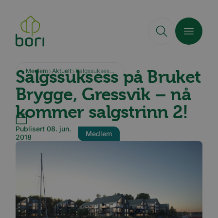
Hopp
til
hovedinnhold
Salgssuksess på Bruket
Medlem
Aktuelt
Salgssuksess på Bruket Brygge, Gressvik – nå kommer salgstrinn 2!
Brygge, Gressvik – nå
kommer salgstrinn 2!
Publisert 08. jun.
Medlem
2018