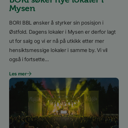
_ga_SK0CXE3F39
.bori.no
1 år 1
Denne
Mysen
måned
informasjonskapsele
brukes av Google Ana
for å opprettholde
økttilstanden.
BORI BBL ønsker å styrker sin posisjon i
_ga
1 år 1
Dette
Google
måned
informasjonskapseln
LLC
Østfold. Dagens lokaler i Mysen er derfor lagt
er knyttet til Google
.bori.no
Universal Analytics -
ut for salg og vi er nå på utkikk etter mer
en betydelig oppdate
Googles mer brukte
hensiktsmessige lokaler i samme by. Vi vil
analysetjeneste. De
informasjonskapsele
brukes til å skille uni
også i fortsette...
brukere ved å tilordn
tilfeldig generert n
som en klientidentifi
Google
Les mer
Den er inkludert i hv
Privacy Policy
sideforespørsel på et
nettsted og brukes ti
beregne besøkende, 
kampanjedata for
nettstedsanalyserap
Forsørger
/
Forsørger
/
Navn
Navn
Utløpsdato
Utløpsdato
Beskrivelse
Beskrivels
Domene
Domene