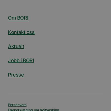
_fbp
3 måneder
Brukt 
Meta Platform
å lever
Inc.
reklam
.bori.no
som fo
Om BORI
sannti
tredje
bcookie
11
Dette e
Microsoft
Kontakt oss
måneder 4
MSN-pa
Corporation
uker
inform
.linkedin.com
for del
innhol
Aktuelt
nettste
medier
Jobb i BORI
Presse
Personvern
Egenerklærling om hvitvasking