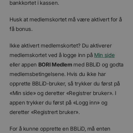
bankkortet i kassen.
Husk at medlemskortet må være aktivert for å
få bonus.
Ikke aktivert medlemskortet? Du aktiverer
medlemskortet ved å logge inn på
Min side
eller appen
BORI Medlem
med BBLiD og godta
medlemsbetingelsene. Hvis du ikke har
opprette BBLiD-bruker, så trykker du først på
«Min side» og deretter «Registrer bruker». I
appen trykker du først på «Logg inn» og
deretter «Registrert bruker».
For å kunne opprette en BBLiD, må enten