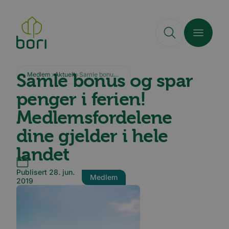
Hopp
til
hovedinnhold
Samle bonus og spar
Medlem
Aktuelt
Samle bonus og spar penger i ferien! Medlemsfordelene dine gjelder i hele landet
penger i ferien!
Medlemsfordelene
dine gjelder i hele
landet
Publisert 28. jun.
Medlem
2019