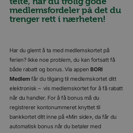
telte, har du trolig gode
medlemsfordeler på det du
trenger rett i nærheten!
Har du glemt å ta med medlemskortet på
ferien? Ikke noe problem, du kan fortsatt få
både rabatt og bonus. Via appen
BORI
Medlem
får du tilgang til medlemskortet ditt
elektronisk – vis medlemskortet for å få rabatt
når du handler. For å få bonus må du
registrerer kontonummeret knyttet til
bankkortet ditt inne på «Min side», da får du
automatisk bonus når du betaler med