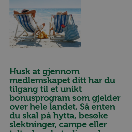
Husk at gjennom
medlemskapet ditt har du
tilgang til et unikt
bonusprogram som gjelder
over hele landet. Så enten
du skal på hytta, besøke
slektninger, campe eller