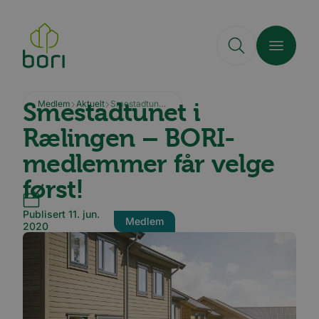
Hopp
til
hovedinnhold
Smestadtunet i
Medlem
Aktuelt
Smestadtunet i Rælingen – BORI-medlemmer får velge først!
Rælingen – BORI-
medlemmer får velge
først!
Publisert 11. jun.
Medlem
2020