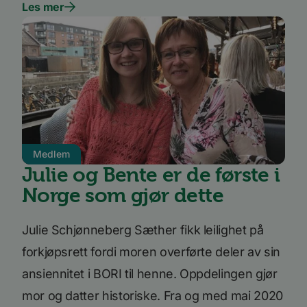
Les mer
informasjonskapsler. Disse informasjonskapslene
kan ikke brukes til å direkte identifisere en bestemt
besøkende.
Forsørger
Navn
Utløpsdato
Beskrivelse
/
Domene
_ga_SK0CXE3F39
.bori.no
1 år 1
Denne
måned
informasjonskapsele
brukes av Google Ana
for å opprettholde
økttilstanden.
_ga
1 år 1
Dette
Google
måned
informasjonskapseln
LLC
Medlem
er knyttet til Google
.bori.no
Julie og Bente er de første i
Universal Analytics -
en betydelig oppdate
Googles mer brukte
Norge som gjør dette
analysetjeneste. De
informasjonskapsele
brukes til å skille uni
brukere ved å tilordn
Julie Schjønneberg Sæther fikk leilighet på
tilfeldig generert n
som en klientidentifi
Google
forkjøpsrett fordi moren overførte deler av sin
Den er inkludert i hv
Privacy Policy
sideforespørsel på et
ansiennitet i BORI til henne. Oppdelingen gjør
nettsted og brukes ti
beregne besøkende, 
kampanjedata for
mor og datter historiske. Fra og med mai 2020
nettstedsanalyserap