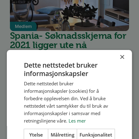
Medlem
Spania- Søknadsskjema for
2021 ligger ute nå
×
I februar ble vi endelig ferdig med
Dette nettstedet bruker
oppussingen av Spania-leilighetene.
informasjonskapsler
Leilighetene finner du like ved den koselige
Dette nettstedet bruker
byen Guardemar del Segura i Spania. Kun 25
informasjonskapsler (cookies) for å
forbedre opplevelsen din. Ved å bruke
minutter med bil fra flyplassen i Alican...
nettstedet vårt samtykker du til bruk av
informasjonskapsler i samsvar med
Les mer
retningslinjene våre.
Les mer
Ytelse
Målretting
Funksjonalitet