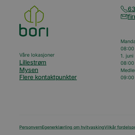
63
iutk
fi
mc
Manda
UserMatchHistory
08:00 
Våre lokasjoner
1. juni
Lillestrøm
li_sugr
08:00 
Mysen
Medle
VISITOR_INFO1_LIV
Flere kontaktpunkter
09:00 
li_gc
YSC
Personvern
Egenerklærling om hvitvasking
Vilkår fordels
AnalyticsSyncHisto