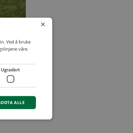
×
in. Ved å bruke
slinjene våre.
Ugradert
GODTA ALLE