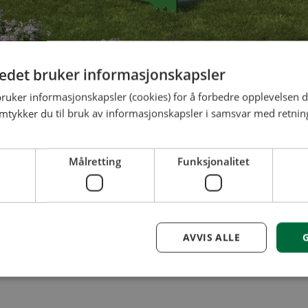
tedet bruker informasjonskapsler
bruker informasjonskapsler (cookies) for å forbedre opplevelsen d
amtykker du til bruk av informasjonskapsler i samsvar med retning
Målretting
Funksjonalitet
AVVIS ALLE
blir det ny tildeling av midler fra BORI-fondet.
Ytelse
Målretting
Funksjonalitet
Ugradert