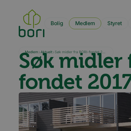
Hopp
til
hovedinnhold
Bolig
Medlem
Styret
Søk midler 
Medlem
Aktuelt
Søk midler fra BORI-fondet 2017!
fondet 2017