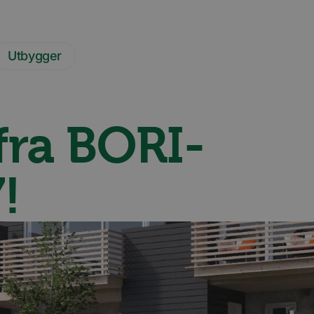
Utbygger
fra BORI-
!