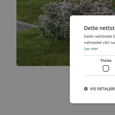
Dette netts
Dette nettstedet 
nettstedet vårt s
Les mer
Ytelse
VIS DETALJER
I august 2017 