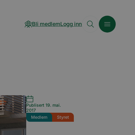
Bli medlem
Logg inn
Publisert 19. mai.
2017
Medlem
Styret