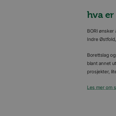
Ytelsescookies brukes
hva er
informasjonskapslene 
Navn
BORI ønsker å
_ga_SK0CXE3F39
Indre Østfold
_ga
Borettslag og
blant annet ut
prosjekter, li
For
Navn
Navn
Do
Les mer om s
Navn
__stripe_sid
m
Str
.ww
bscookie
_consentr_permiss
__stripe_mid
Str
.ww
lidc