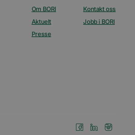
Om BORI
Kontakt oss
u-dokumenter som er
Aktuelt
Jobb i BORI
s av Quantserve for
søkende på
Presse
e besøkende slik at
rt på den
be for å holde
videoer innebygd i
de på nettstedet
ube-grensesnittet.
av
be for å spore
 for synkronisering
itte landene