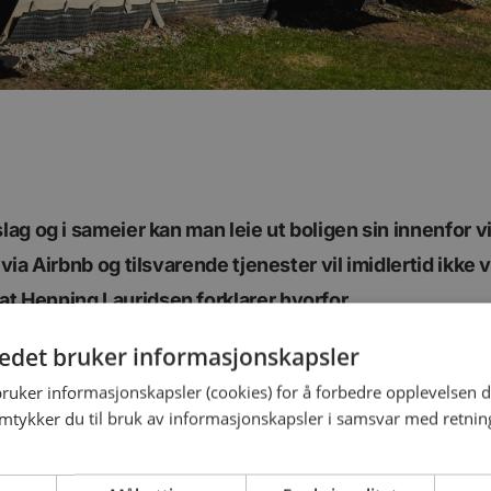
slag og i sameier kan man leie ut boligen sin innenfor 
 via Airbnb og tilsvarende tjenester vil imidlertid ikke 
t Henning Lauridsen forklarer hvorfor.
tedet bruker informasjonskapsler
bruker informasjonskapsler (cookies) for å forbedre opplevelsen d
amtykker du til bruk av informasjonskapsler i samsvar med retning
sutleie av hele leiligheten v
 er ulovlig