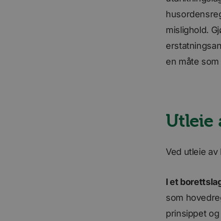
VISITOR_INFO1_LIV
husordensregl
mislighold. G
li_gc
erstatningsans
en måte som 
YSC
AnalyticsSyncHisto
Utleie
_fbp
Ved utleie av 
bcookie
I et borettsla
som hovedrege
prinsippet og