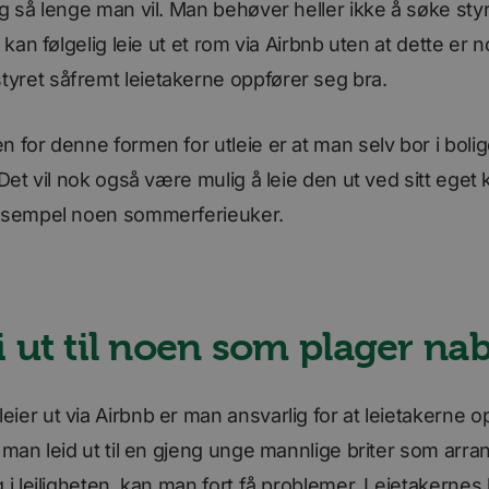
kampanjedata for nettstedsanalyserapportene.
og så lenge man vil. Man behøver heller ikke å søke sty
n kan følgelig leie ut et rom via Airbnb uten at dette er
Google Privacy Policy
sørger
/
yret såfremt leietakerne oppfører seg bra.
Utløpsdato
Beskrivelse
mene
Forsørger
/
Domene
Utløpsdato
Forsørger
/
Utløpsdato
Beskrivelse
30
Denne informasjonskapselen er knyttet til Calendly, en mø
1 år 1 måned
ipe Inc.
Stripe
Domene
minutter
noen nettsteder benytter. Denne informasjonskapselen gjør
w.bori.no
m.stripe.com
n for denne formen for utleie er at man selv bor i bol
møteplanleggeren kan fungere på nettstedet.
11
Brukt av den sosiale nettverkstjenesten, Linke
LinkedIn
ions
www.bori.no
Sesjon
måneder 4
bruken av innebygde tjenester.
Corporation
 Det vil nok også være mulig å leie den ut ved sitt eget 
1 år
Denne informasjonskapselen er knyttet til Calendly, en mø
ipe Inc.
uker
.www.linkedin.com
noen nettsteder benytter. Denne informasjonskapselen gjør
w.bori.no
eksempel noen sommerferieuker.
møteplanleggeren kan fungere på nettstedet.
1 dag
Dette er en Microsoft MSN-informasjonskapsel
Microsoft
dette nettstedet fungerer riktig.
Corporation
.linkedin.com
5 måneder
Gjenkjenner brukerens enhet og hvilke Issu
Issuu Inc.
4 uker
lest.
.issuu.com
1 år 1
Denne informasjonskapselen leveres vanligvi
ei ut til noen som plager n
Quality Unit LLC
måned
å spore anonym informasjon om hvordan be
.quantserve.com
nettstedet bruker nettstedet.
1 måned
Denne informasjonskapselen brukes til å spor
LinkedIn
mer relevante annonser kan presenteres base
Corporation
ier ut via Airbnb er man ansvarlig for at leietakerne o
besøkendes preferanser.
.linkedin.com
r man leid ut til en gjeng unge mannlige briter som arra
3 måneder
LinkedIn
.linkedin.com
g i leiligheten, kan man fort få problemer. Leietakernes