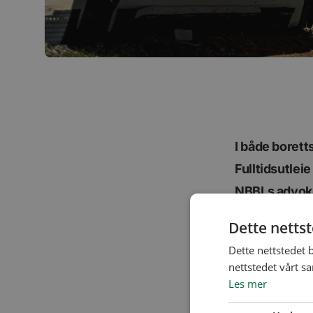
I både borett
Fulltidsutleie
NBBLs advoka
Dette netts
Dette nettstedet 
nettstedet vårt s
Fulltid
Les mer
Airbnb