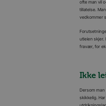
ofte man vil 
tillatelse. Ma
For
vedkommer st
Navn
Navn
Do
Navn
__stripe_sid
m
Str
.ww
Forutsetninge
bscookie
_consentr_permiss
utleien skjer.
__stripe_mid
Str
.ww
fravær, for 
lidc
iutk
mc
Ikke l
UserMatchHistory
Dersom man le
skikkelig. Ha
li_sugr
utdrikningsla