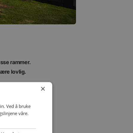
visse rammer.
være lovlig.
×
in. Ved å bruke
slinjene våre.
ia