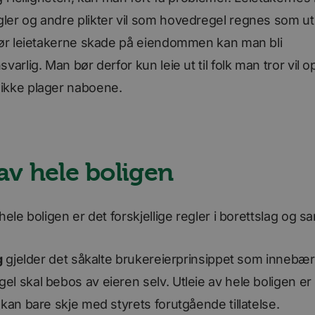
E
5 måneder
Denne informasjonskapselen er satt av Youtu
Google LLC
er og andre plikter vil som hovedregel regnes som ut
4 uker
oversikt over brukerpreferanser for Youtube-
.youtube.com
nettsteder; den kan også avgjøre om besøken
jør leietakerne skade på eiendommen kan man bli
bruker den nye eller gamle versjonen av Yout
5 måneder
Brukes til å lagre gjestenes samtykke til bruk 
LinkedIn
varlig. Man bør derfor kun leie ut til folk man tror vil 
4 uker
informasjonskapsler til ikke-vesentlige formål
Corporation
.linkedin.com
ikke plager naboene.
Sesjon
Denne informasjonskapselen er satt av YouTu
Google LLC
visninger av innebygde videoer.
.youtube.com
ry
1 måned
Brukes til å lagre informasjon om tidspunktet
LinkedIn
med lms_analytics cookie for brukere i de ang
Corporation
.linkedin.com
 av hele boligen
3 måneder
Brukt av Facebook for å levere en serie med
Meta Platform
som for eksempel sanntidsbud fra tredjepart
Inc.
.bori.no
hele boligen er det forskjellige regler i borettslag og s
11
Dette er en Microsoft MSN-parts informasjons
Microsoft
måneder 4
innholdet på nettstedet via sosiale medier.
Corporation
uker
.linkedin.com
g
gjelder det såkalte brukereierprinsippet som innebær
l skal bebos av eieren selv. Utleie av hele boligen er 
 kan bare skje med styrets forutgående tillatelse.