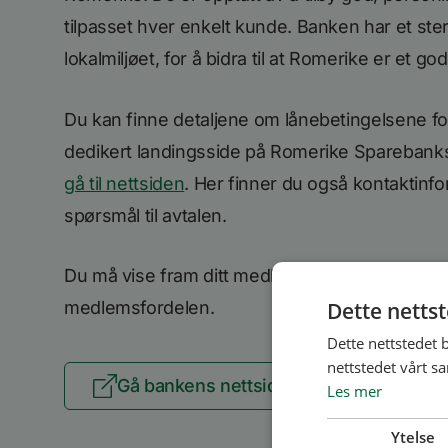
tilpasset hver enkelt kunde. Banken har et ste
lokalmiljøet, for å bidra til at Romerike er et g
Du kan finne detaljene om lånebetingelsene 
dedikert landingsside på Romerike Sparebanks
gå til nettsiden
. Her finner du også kontaktinf
spørsmål til avtalen.
Du må vise fram ditt medlemsbevis for å kunn
Dette netts
medlemsfordelen.
Dette nettstedet 
nettstedet vårt s
Gå bankens nettside
Se flere
Les mer
Ytelse