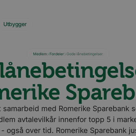
Utbygger
Medlem
Fordeler
Gode lånebetingelser
lånebetingels
erike Spare
et samarbeid med Romerike Sparebank 
m avtalevilkår innenfor topp 5 i marked
 - også over tid. Romerike Sparebank just