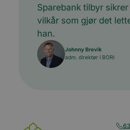
Sparebank tilbyr sikrer
For
Navn
vilkår som gjør det let
Navn
Do
Navn
__stripe_sid
m
Str
han.
.ww
bscookie
_consentr_permiss
__stripe_mid
Str
.ww
Johnny Brevik
lidc
adm. direktør i BORI
iutk
mc
UserMatchHistory
li_sugr
63