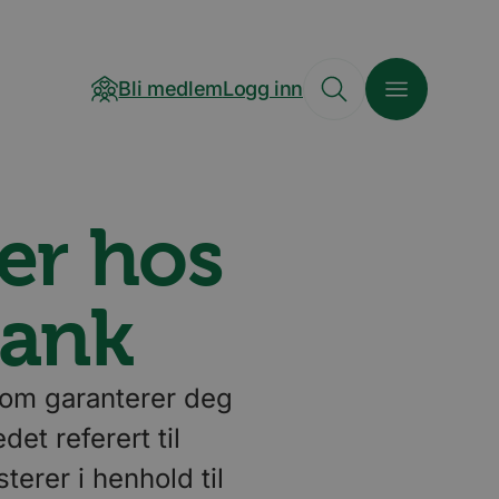
Bli medlem
Logg inn
er hos
bank
som garanterer deg
et referert til
erer i henhold til