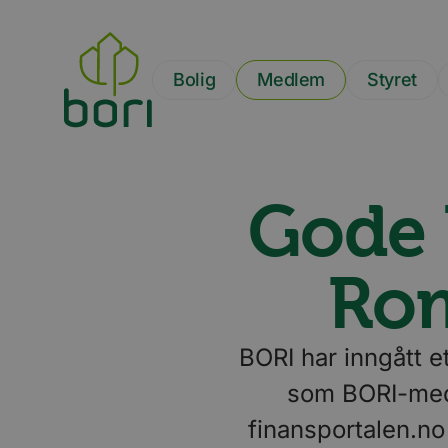
Hopp
til
hovedinnhold
Bolig
Medlem
Styret
Gode 
Rom
BORI har inngått 
som BORI-medle
finansportalen.no