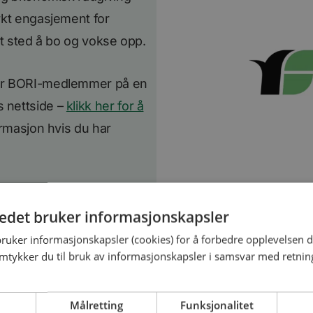
rkt engasjement for
odt sted å bo og vokse opp.
for BORI-medlemmer på en
 nettside –
klikk her for å
ormasjon hvis du har
e benytte deg av
tedet bruker informasjonskapsler
bruker informasjonskapsler (cookies) for å forbedre opplevelsen d
amtykker du til bruk av informasjonskapsler i samsvar med retning
 medlemsfordeler
Målretting
Funksjonalitet