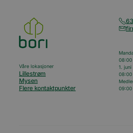
lidc
iutk
63
fi
mc
UserMatchHistory
Manda
08:00 
Våre lokasjoner
1. juni
li_sugr
Lillestrøm
08:00 
VISITOR_INFO1_LIV
Mysen
Medle
Flere kontaktpunkter
09:00 
li_gc
YSC
AnalyticsSyncHisto