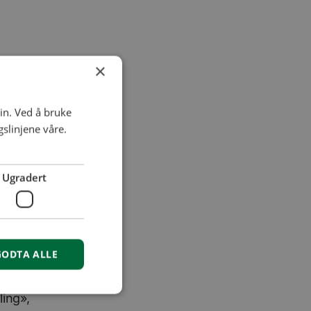
×
ontonummer
in. Ved å bruke
inn i
slinjene våre.
e.
til betaling
Ugradert
len.
elv.
ært i form av
GODTA ALLE
som er åpne
ling»,