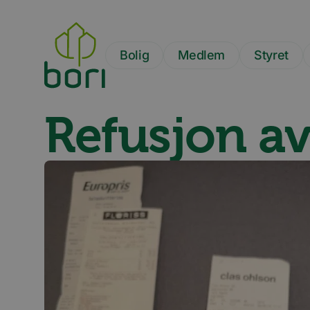
Hopp
til
hovedinnhold
Bolig
Medlem
Styret
Refusjon av