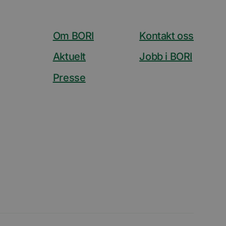
 som sørger for at
u-dokumenter som er
Om BORI
Kontakt oss
s av Quantserve for
Aktuelt
Jobb i BORI
søkende på
Presse
e besøkende slik at
rt på den
be for å holde
videoer innebygd i
de på nettstedet
ube-grensesnittet.
av
be for å spore
 for synkronisering