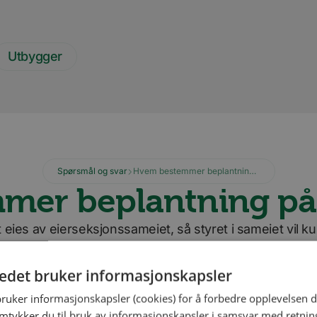
Utbygger
Spørsmål og svar
Hvem bestemmer beplantning på fellesarealet?
er beplantning på f
t eies av eierseksjonssameiet, så styret i sameiet vil k
rhold som angår fellesarealene – også beplantningen
tedet bruker informasjonskapsler
bruker informasjonskapsler (cookies) for å forbedre opplevelsen d
amtykker du til bruk av informasjonskapsler i samsvar med retning