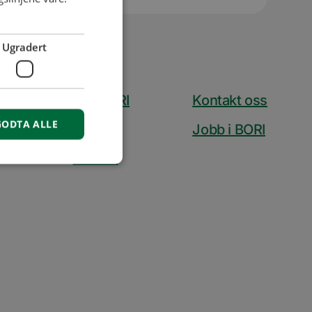
Ugradert
Om BORI
Kontakt oss
GODTA ALLE
Aktuelt
Jobb i BORI
Presse
isse
r å opprettholde
rsal Analytics - som