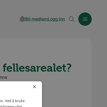
Bli medlem
Logg inn
ellesarealet?
unne
.
×
in. Ved å bruke
slinjene våre.