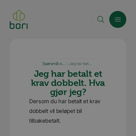
Hopp
til
hovedinnhold
Spørsmål og svar
Jeg har betalt et krav dobbelt. Hva gjør jeg?
Jeg har betalt et
krav dobbelt. Hva
gjør jeg?
Dersom du har betalt et krav
dobbelt vil beløpet bli
tilbakebetalt.